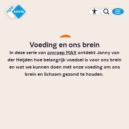
r hoofdinhoud
Hét kennisplatform van de NPO
Voeding en ons brein
In deze serie van
omroep MAX
ontdekt Janny van
der Heijden hoe belangrijk voedsel is voor ons brein
en wat we kunnen doen met onze voeding om ons
brein en lichaam gezond te houden.
Hoe belangrijk is geur voor je
smaak?
Video
Voeding