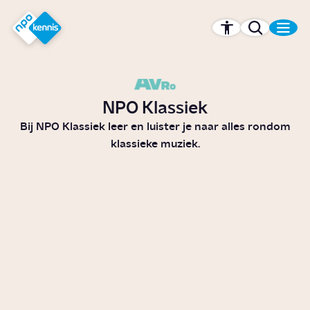
r hoofdinhoud
Hét kennisplatform van de NPO
NPO Klassiek
Bij NPO Klassiek leer en luister je naar alles rondom
klassieke muziek.
Wat beeldt het muziekstuk 'De
vier jaargetijden' van Vivaldi
uit?
Video
Cultuur