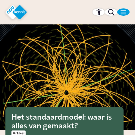
r hoofdinhoud
Hét kennisplatform van de NPO
Het standaardmodel: waar is
alles van gemaakt?
Artikel