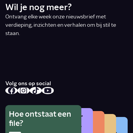
Wil je nog meer?
Ontvang elke week onze nieuwsbrief met
verdieping, inzichten en verhalen om bij stil te
staan.
*
E-mail
Ik accepteer de algemene voorwaarden
*
Schrijf je in
Volg ons op social
Hoe ontstaat een
Wat is het gevaar
Hoe herken je
Wat betekent
file?
Waarom zat er
van alcohol als je
radicalisering?
lhbtqia+?