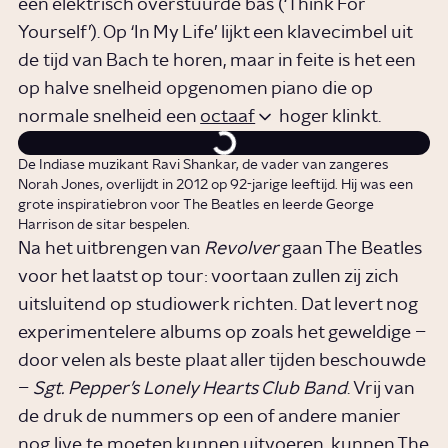
een elektrisch overstuurde bas (‘Think For
Yourself’). Op ‘In My Life’ lijkt een klavecimbel uit
de tijd van Bach te horen, maar in feite is het een
op halve snelheid opgenomen piano die op
normale snelheid een
octaaf
hoger klinkt.
De Indiase muzikant Ravi Shankar, de vader van zangeres
Norah Jones, overlijdt in 2012 op 92-jarige leeftijd. Hij was een
grote inspiratiebron voor The Beatles en leerde George
Harrison de sitar bespelen.
Na het uitbrengen van
Revolver
gaan The Beatles
voor het laatst op tour: voortaan zullen zij zich
uitsluitend op studiowerk richten. Dat levert nog
experimentelere albums op zoals het geweldige –
door velen als beste plaat aller tijden beschouwde
–
Sgt. Pepper’s Lonely Hearts Club Band
. Vrij van
de druk de nummers op een of andere manier
nog live te moeten kunnen uitvoeren, kunnen The