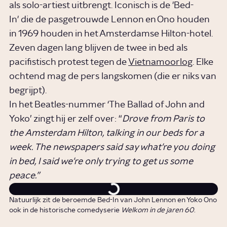
als solo-artiest uitbrengt. Iconisch is de 'Bed-
In' die de pasgetrouwde Lennon en Ono houden
in 1969 houden in het Amsterdamse Hilton-hotel.
Zeven dagen lang blijven de twee in bed als
pacifistisch protest tegen de
Vietnamoorlog
. Elke
ochtend mag de pers langskomen (die er niks van
begrijpt).
In het Beatles-nummer ‘The Ballad of John and
Yoko’ zingt hij er zelf over: “
Drove from Paris to
the Amsterdam Hilton, talking in our beds for a
week. The newspapers said say what're you doing
in bed, I said we're only trying to get us some
peace.”
Natuurlijk zit de beroemde Bed-In van John Lennon en Yoko Ono
ook in de historische comedyserie
Welkom in de jaren 60
.