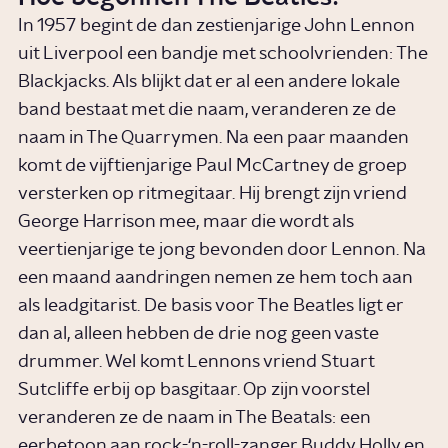
In 1957 begint de dan zestienjarige John Lennon
uit Liverpool een bandje met schoolvrienden: The
Blackjacks. Als blijkt dat er al een andere lokale
band bestaat met die naam, veranderen ze de
naam in The Quarrymen. Na een paar maanden
komt de vijftienjarige Paul McCartney de groep
versterken op ritmegitaar. Hij brengt zijn vriend
George Harrison mee, maar die wordt als
veertienjarige te jong bevonden door Lennon. Na
een maand aandringen nemen ze hem toch aan
als leadgitarist. De basis voor The Beatles ligt er
dan al, alleen hebben de drie nog geen vaste
drummer. Wel komt Lennons vriend Stuart
Sutcliffe erbij op basgitaar. Op zijn voorstel
veranderen ze de naam in The Beatals: een
eerbetoon aan
rock-‘n-roll
-zanger Buddy Holly en