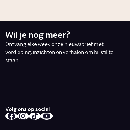
6:50
Video
Wetenschap
Wil je nog meer?
Ontvang elke week onze nieuwsbrief met
verdieping, inzichten en verhalen om bij stil te
staan.
*
E-mail
Ik accepteer de algemene voorwaarden
*
Schrijf je in
Volg ons op social