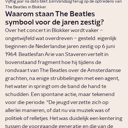
Vijftig jaar na dato blikt
EenVandaag
terug op de optredens van
The Beatles in Blokker.
Waarom staan The Beatles
symbool voor de jaren zestig?
Over het concert in Blokker wordt vaker –
ongetwijfeld wat overdreven – gesteld: eigenlijk
beginnen de Nederlandse jaren zestig op 6 juni
1964. Beatlesfan Arie van Staveren vertelt in
bovenstaand fragment hoe hij tijdens de
rondvaart van The Beatles over de Amsterdamse
grachten, na enige strubbelingen met een agent,
het water in springt om de band de hand te
schudden. Een spontane actie, maar tekenend
voor die periode: “De jeugd verzette zich op
allerlei manieren, of dat nu via muziek was of
politiek of relletjes. Het was duidelijk een kentering
tussen de voorgaande generatie en die van de