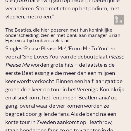
die grote hallen wil gaan optreden, moeten jullie
veranderen. Stop met eten op het podium, met
vloeken, met roken.”
ANP
The Beatles, die hier poseren met hun koninklijke
onderscheiding, zien er met dank aan manager Brian
Epstein altijd onberispelijk uit.
Singles ‘Please Please Me’, ‘From Me To You’ en
vooral ‘She Loves You’ van de debuutplaat
Please
Please Me
worden grote hits – de laatste is de
eerste Beatlessingle die meer dan een miljoen
keer wordt verkocht. Binnen een half jaar gaat de
groep drie keer op tour in het Verenigd Koninkrijk
en al snel komt het fenomeen ‘Beatlemania’ op
gang: overal waar de vier komen worden ze
begroet door gillende fans. Als de band na een
korte tour in Zweden aankomt op Heathrow,
staan honderden fans ze op te wachten in de