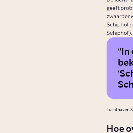
De luchtha
geeft prob
zwaarder w
Schiphol b
Schiphol’)
In
bek
‘Sc
Sch
Luchthaven Sc
Hoe o