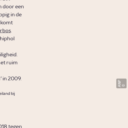
n door een
opig in de
, komt
rbos
.
chiphol
igheid.
het ruim
’ in 2009.
ANP
iland bij
2018 tegen