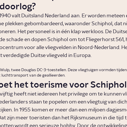
doorlog?
1940 valt Duitsland Nederland aan. Er worden meteen 
he plekken gebombardeerd, waaronder Schiphol, dat n
oneren. Het personeel is in één klap werkloos. De Duits
 de schade en dopen Schiphol om tot Fliegerhorst 561, 
ntrum voor alle vliegvelden in Noord-Nederland. He
t verdedigde Duitse vliegveld in Europa.
 Wulp, twee Douglas DC-3-toestellen. Deze vliegtuigen vormden tijden
t luchttransport van de geallieerden.
oet het toerisme voor Schiphol
 vijftig heeft niet iedereen het privilege om te kunnen vl
derlanders staan te popelen om een vliegtuig van dicht
jken. In 1955 komen er meer dan een miljoen dagjes
at zijn meer toeristen dan het Rijksmuseum in die tijd te
potten wordt een serieuze hobby. Door de ontwikkeling