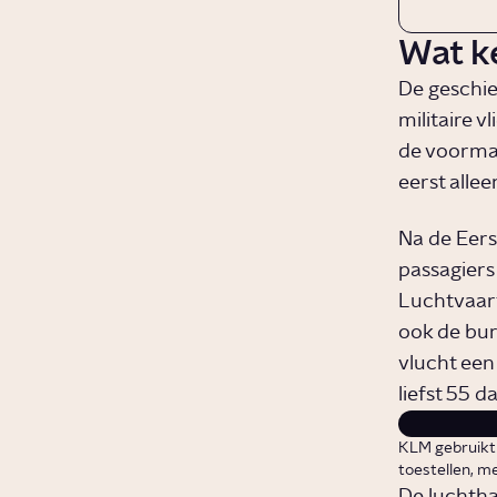
Wat k
De geschie
militaire v
de voormal
eerst allee
Na de Eers
passagiers
Luchtvaart
ook de burg
vlucht een
liefst 55 d
KLM gebruikt 
toestellen, m