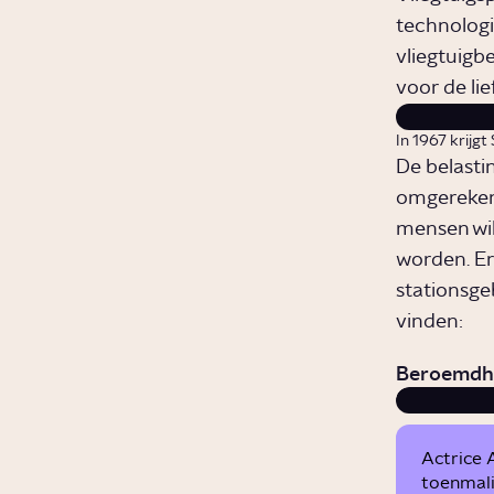
technologi
vliegtuigb
voor de li
In 1967 krijgt
De belasti
omgerekend
mensen wil
worden. Er
stationsge
vinden:
Beroemdhe
Actrice 
toenmali