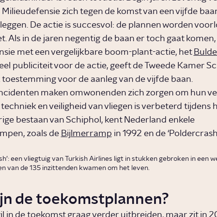
 Milieudefensie zich tegen de komst van een vijfde baa
 leggen. De actie is succesvol: de plannen worden voorl
et. Als in de jaren negentig de baan er toch gaat komen
nsie met een vergelijkbare boom-plant-actie, het
Bulde
el publiciteit voor de actie, geeft de Tweede Kamer S
jk toestemming voor de aanleg van de vijfde baan.
ncidenten maken omwonenden zich zorgen om hun veil
echniek en veiligheid van vliegen is verbeterd tijdens 
ige bestaan van Schiphol, kent Nederland enkele
ampen, zoals de
Bijlmerramp
in 1992 en de ‘Poldercrash
h’: een vliegtuig van Turkish Airlines ligt in stukken gebroken in een we
en van de 135 inzittenden kwamen om het leven.
ijn de toekomstplannen?
il in de toekomst graag verder uitbreiden, maar zit in 