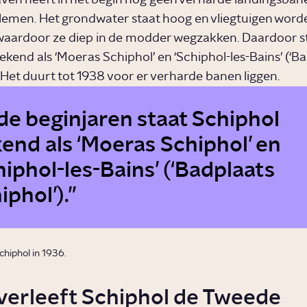
ven heeft in het begin nog geen verharde landingsban
lemen. Het grondwater staat hoog en vliegtuigen word
aardoor ze diep in de modder wegzakken. Daardoor s
ekend als ‘Moeras Schiphol’ en ‘Schiphol-les-Bains’ (‘B
. Het duurt tot 1938 voor er verharde banen liggen.
 de beginjaren staat Schiphol
end als ‘Moeras Schiphol’ en
hiphol-les-Bains’ (‘Badplaats
iphol’).
hiphol in 1936.
verleeft Schiphol de Tweede