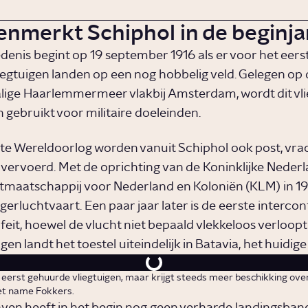
enmerkt Schiphol in de beginja
denis begint op 19 september 1916 als er voor het eers
liegtuigen landen op een nog hobbelig veld. Gelegen op 
ige Haarlemmermeer vlakbij Amsterdam, wordt dit vli
n gebruikt voor militaire doeleinden.
te Wereldoorlog worden vanuit Schiphol ook post, vra
 vervoerd. Met de oprichting van de Koninklijke Neder
maatschappij voor Nederland en Koloniën (KLM) in 19
erluchtvaart. Een paar jaar later is de eerste intercon
 feit, hoewel de vlucht niet bepaald vlekkeloos verloop
agen landt het toestel uiteindelijk in Batavia, het huidige
eerst gehuurde vliegtuigen, maar krijgt steeds meer beschikking ove
et name Fokkers.