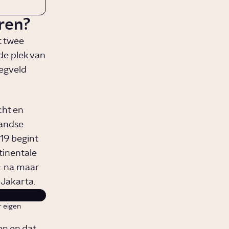
ren?
t twee
de plek van
egveld
cht en
landse
19 begint
tinentale
t: na maar
 Jakarta.
r eigen