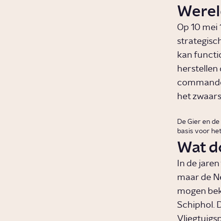
Werel
Op 10 mei 
strategisc
kan functi
herstellen
commandoce
het zwaars
De Gier en de
basis voor he
Wat d
In de jaren
maar de Ne
mogen beki
Schiphol. D
Vliegtuigs