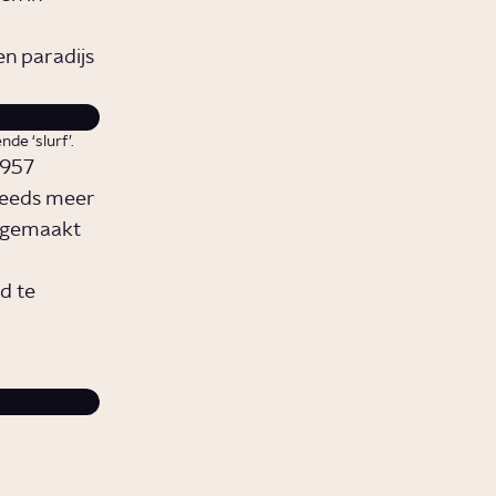
en paradijs
de ‘slurf’.
1957
Steeds meer
r gemaakt
d te
Walt Disney komt met zijn gezin vakantie vie
Nederland.