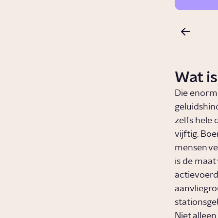
Wat is
Die enorme
geluidshi
zelfs hele 
vijftig. B
mensen ver
is de maat 
actievoerd
aanvliegro
stationsgeb
Niet alleen