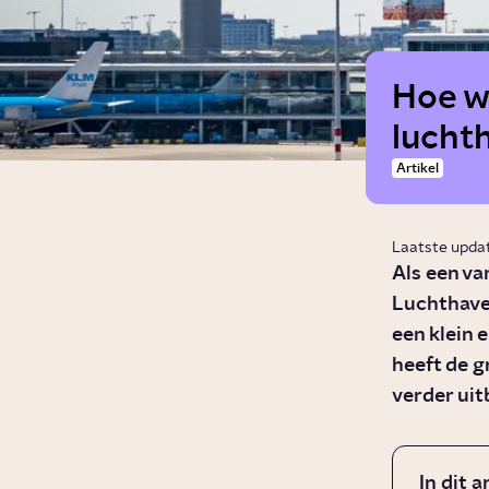
Hoe w
luchth
Artikel
Laatste upda
Als een va
Luchthaven
een klein 
heeft de g
verder uit
In dit a