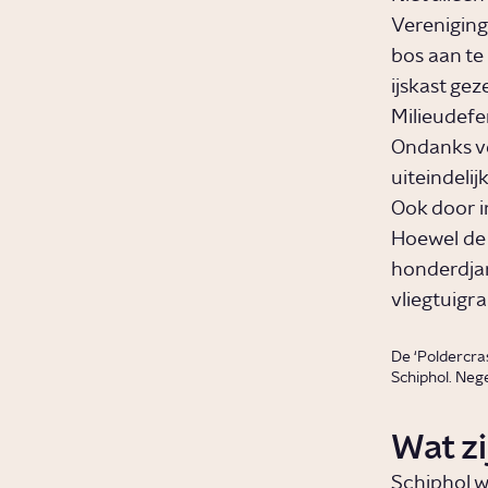
Vereniging
bos aan te
ijskast gez
Milieudefe
Ondanks ve
uiteindeli
Ook door i
Hoewel de t
honderdjar
vliegtuigr
De ‘Poldercras
Schiphol. Neg
Wat z
Schiphol w