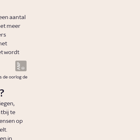
een aantal
iet meer
ers
het
t wordt
ANP
s de oorlog de
?
iegen,
bij te
mensen op
lt.
en in