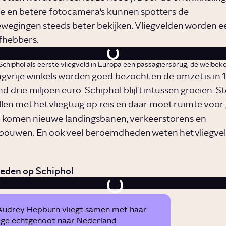
e en betere fotocamera’s kunnen spotters de
ewegingen steeds beter bekijken. Vliegvelden worden e
efhebbers.
 Schiphol als eerste vliegveld in Europa een passagiersbrug, de welbeken
ngvrije winkels worden goed bezocht en de omzet is in 
 drie miljoen euro. Schiphol blijft intussen groeien. 
len met het vliegtuig op reis en daar moet ruimte voo
 komen nieuwe landingsbanen, verkeerstorens en
bouwen. En ook veel beroemdheden weten het vliegvel
den op Schiphol
Audrey Hepburn vliegt samen met haar
ge echtgenoot naar Nederland.