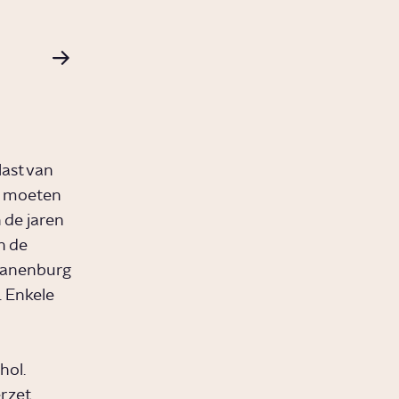
ast van
s moeten
 de jaren
n de
Zwanenburg
. Enkele
hol.
erzet