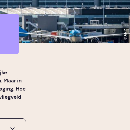
ANP
jke
. Maar in
daging. Hoe
vliegveld