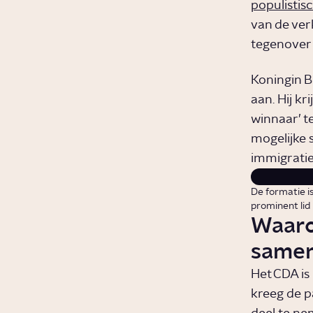
populistis
van de ver
tegenover
Koningin B
aan. Hij kr
winnaar’ t
mogelijke 
immigratie
De formatie i
prominent lid
Waaro
samen
Het CDA is
kreeg de p