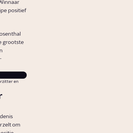
 Winnaar
pe positief
Rosenthal
de grootste
n
-
rzitter en
r
edenis
arzelt om