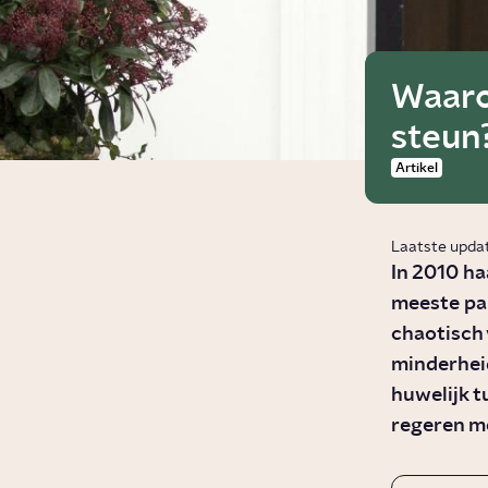
Waaro
steun
Artikel
Laatste upda
In 2010 ha
meeste par
chaotisch
minderheid
huwelijk t
regeren m