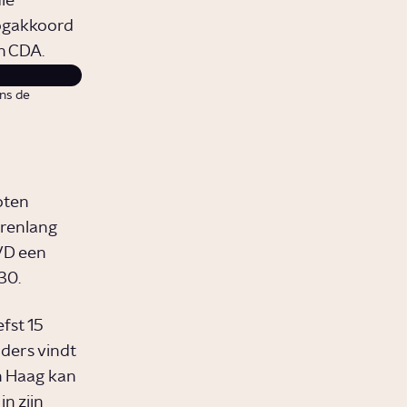
ie
oogakkoord
n CDA.
ns de
oten
Urenlang
VD een
30.
fst 15
ders vindt
en Haag kan
n zijn