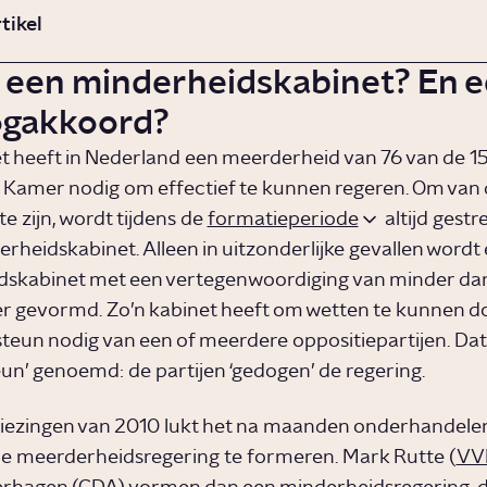
rtikel
s een minderheidskabinet? En 
gakkoord?
t heeft in Nederland een meerderheid van 76 van de 150
Kamer nodig om effectief te kunnen regeren. Om van 
e zijn, wordt tijdens de
formatieperiode
altijd gestr
rheidskabinet. Alleen in uitzonderlijke gevallen wordt
skabinet met een vertegenwoordiging van minder dan
r gevormd. Zo’n kabinet heeft om wetten te kunnen 
steun nodig van een of meerdere oppositiepartijen. Da
un’ genoemd: de partijen ‘gedogen’ de regering.
iezingen van 2010 lukt het na maanden onderhandele
 meerderheidsregering te formeren. Mark Rutte (
VV