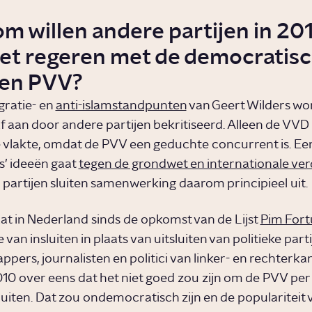
m willen andere partijen in 20
iet regeren met de democratis
en PVV?
gratie- en
anti-islamstandpunten
van Geert Wilders wo
af aan door andere partijen bekritiseerd. Alleen de VVD
 vlakte, omdat de PVV een geduchte concurrent is. Ee
s’ ideeën gaat
tegen de grondwet en internationale ver
partijen sluiten samenwerking daarom principieel uit.
at in Nederland sinds de opkomst van de Lijst
Pim Fort
e van insluiten in plaats van uitsluiten van politieke parti
pers, journalisten en politici van linker- en rechterka
010 over eens dat het niet goed zou zijn om de PVV per 
luiten. Dat zou ondemocratisch zijn en de populariteit 