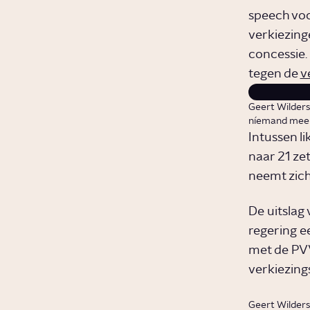
speech voo
verkiezinge
concessie. 
tegen de
v
Geert Wilders
níemand meer
Intussen li
naar 21 zet
neemt zich
De uitslag
regering ee
met de PVV
verkiezing
Geert Wilders