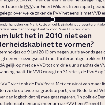
rhagen (
CDA
) vormen dan een minderheidsregering, d
erd door de
PVV
van Geert Wilders. In een apart ged
gelegd over welke zaken de PVV het eens is met VVD e
onderhandelen kan Mark Rutte eindelijk zijn kabinet presenteren tijde
bordesscène met Koningin Beatrix voor Paleis Huis ten Bosch.
m lukt het in 2010 niet een
erheidskabinet te vormen?
temhokjes op 9 juni 2010 om negen uur ’s avonds gesl
lgt een verkiezingsnacht met thrillerachtige trekken. 
dA
gelijk op met de VVD tot om drie uur ’s nachts de V
winning haalt. De VVD eindigt op 31 zetels, de PvdA op 
 VVD viert ook de PVV feest. Met een winst van maar lie
den ze de op twee na grootste partij van Nederland. Wil
er dan logisch dat hij mee gaat regeren. "In politiek D
, helemaal niemand meer om de PVV heen!," roept hij i