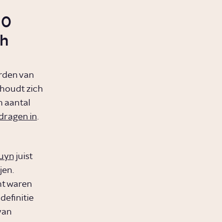
10
ch
rden van
 houdt zich
n aantal
dragen in
.
uyn
juist
jen.
nt waren
definitie
van