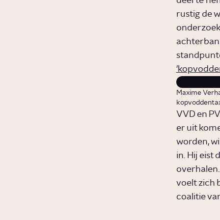
deel te nem
rustig de w
onderzoeke
achterban 
standpunte
'kopvodde
Maxime Verha
kopvoddentax 
VVD en PVV
er uit kom
worden, wi
in. Hij eis
overhalen. 
voelt zich 
coalitie v