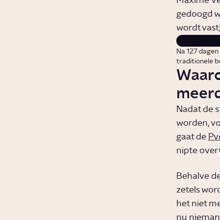
Maxime Ve
gedoogd w
wordt vast
Na 127 dagen 
traditionele 
Waaro
meerd
Nadat de s
worden, vo
gaat de
Pv
nipte over
Behalve de
zetels wor
het niet me
nu niemand