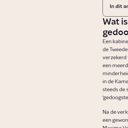
In dit a
Wat i
gedoo
Een kabine
de Tweede 
verzekerd t
een meerde
minderheid
in de Kame
steeds de 
‘gedoogste
Na de verk
een gewone