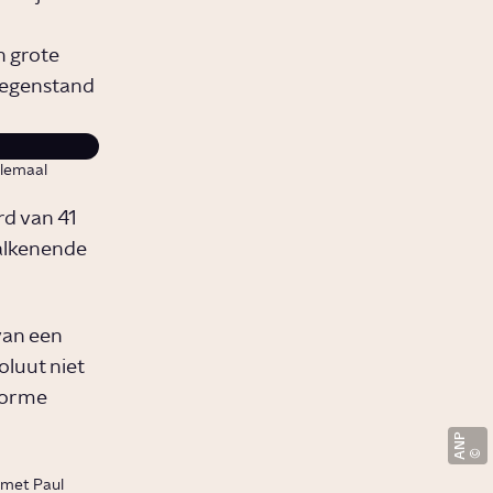
n grote
 tegenstand
elemaal
rd van 41
alkenende
van een
oluut niet
enorme
ANP
 met Paul