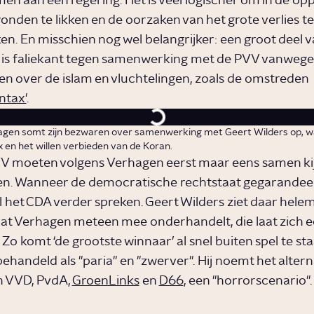
en aan een regering. Het is veel logischer om in de opp
onden te likken en de oorzaken van het grote verlies te
n. En misschien nog wel belangrijker: een groot deel v
is faliekant tegen samenwerking met de PVV vanwege 
n over de islam en vluchtelingen, zoals de omstreden
ntax'
.
gen somt zijn bezwaren over samenwerking met Geert Wilders op, w
en het willen verbieden van de Koran.
 moeten volgens Verhagen eerst maar eens samen kij
en. Wanneer de democratische rechtstaat gegarandee
l het CDA verder spreken. Geert Wilders ziet daar helem
t dat Verhagen meteen mee onderhandelt, die laat zich e
Zo komt ‘de grootste winnaar’ al snel buiten spel te st
behandeld als "paria" en "zwerver". Hij noemt het altern
an VVD, PvdA,
GroenLinks
en
D66
, een "horrorscenario".