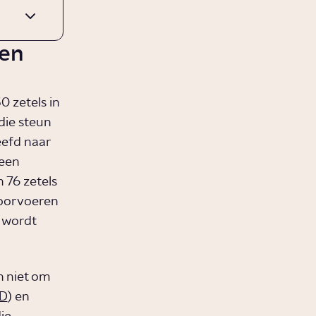
een
 zetels in
die steun
eefd naar
 een
 76 zetels
doorvoeren
t wordt
n niet om
D
) en