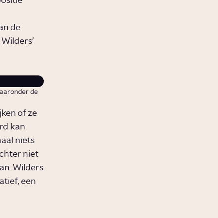
ositie
an de
Wilders’
aaronder de
ken of ze
rd kan
aal niets
chter niet
aan. Wilders
atief, een