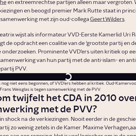
che
en extreemrechtse partijen alleen maar vergroten.
kiezingen en beoogd premier Mark Rutte staat in princi
 samenwerking met zijn oud-collega
Geert Wilders
.
eatrix wijst als informateur VVD-Eerste Kamerlid Uri 
ijgt de opdracht een coalitie van de ‘grootste partij en 
e onderzoeken. Prominente VVD'ers uiten kritiek op ee
samenwerking van hun partij met de anti-islam- en anti
partij PVV.
s nog niet eens begonnen, of VVD'ers hebben al kritiek. Oud-Kamervoo
 Frans Weisglas is tegen samenwerking met de PVV.
m twijfelt het CDA in 2010 ove
werking met de PVV?
 in shock na de verkiezingen. Nooit eerder in de geschi
artij zo weinig zetels in de Kamer. Maxime Verhagen,a