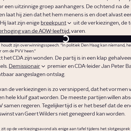
r een uitzinnige groep aanhangers. De ochtend na de
n laat hij zien dat het hem menens is en doet alvast ee
Hij laat zijn enige
breekpunt
uit de verkiezingen, de
erhoging van de AOW-leeftijd
, varen.
 houdt zijn overwinningsspeech. "In politiek Den Haag kan níemand, h
 om de PVV heen."
kt het CDA zijn wonden. De partij is in een klap gehalvee
els.
Demissionair
premier en CDA-leider Jan Peter B
tbaar aangeslagen ontslag.
 van de verkiezingen is zo versnipperd, dat het vormen 
n hele kluif gaat worden. De meeste partijen willen abs
 samen regeren. Tegelijkertijd is er het besef dat de 
swinst van Geert Wilders niet genegeerd kan worden.
 zit op de verkiezingsavond als enige aan tafel tijdens het slotgesprek