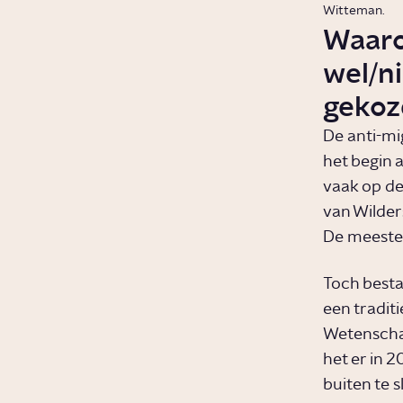
Witteman.
Waaro
wel/n
gekoz
De anti-mi
het begin 
vaak op de
van Wilder
De meeste 
Toch besta
een traditi
Wetenschap
het er in 2
buiten te s