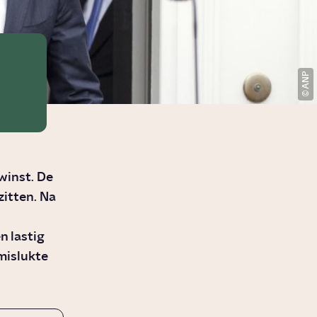
ANP
winst. De
zitten. Na
n lastig
 mislukte