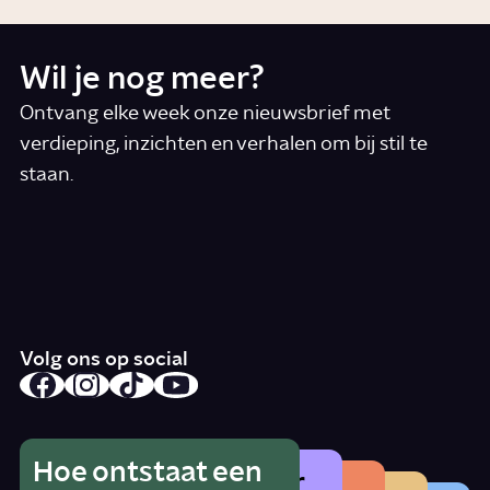
Wil je nog meer?
Ontvang elke week onze nieuwsbrief met
verdieping, inzichten en verhalen om bij stil te
staan.
*
E-mail
Ik accepteer de algemene voorwaarden
*
Schrijf je in
Volg ons op social
Hoe ontstaat een
Wat is het gevaar