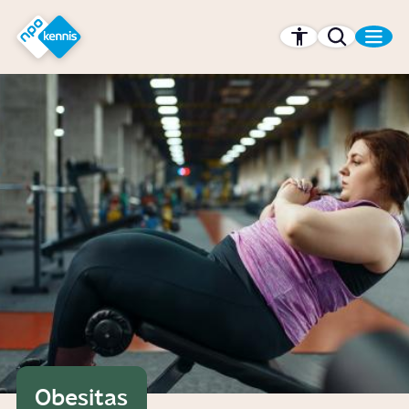
r hoofdinhoud
Hét kennisplatform van de NPO
Obesitas