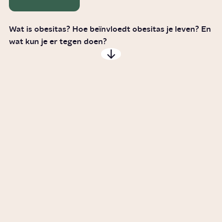
Wat is obesitas? Hoe beïnvloedt obesitas je leven? En
wat kun je er tegen doen?
Wat zijn de gevolgen van
obesitas?
Story
Gezondheid
Wat zijn de risico's van een
maagverkleining?
Story
Gezondheid
Hoe erg is overgewicht?
Artikel
Gezondheid