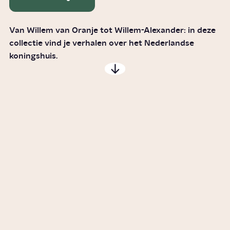
Van Willem van Oranje tot Willem-Alexander: in deze
collectie vind je verhalen over het Nederlandse
koningshuis.
Wat doet de koning?
Story
Politiek
Hoe verloopt het koningschap
van Willem-Alexander?
Artikel
Geschiedenis
Hoe wordt Willem van Oranje
vader des vaderlands?