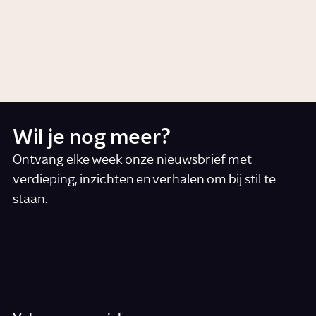
Wie waren de Patriotten?
Artikel
Geschiedenis
Wil je nog meer?
Ontvang elke week onze nieuwsbrief met
verdieping, inzichten en verhalen om bij stil te
staan.
*
E-mail
Ik accepteer de algemene voorwaarden
*
Schrijf je in