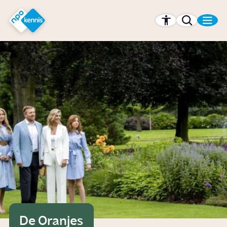
r hoofdinhoud
Hét kennisplatform van de NPO
De Oranjes