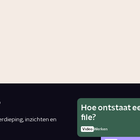
vanda
Story
Wetenschap
Story
Cultu
?
Hoe ontstaat e
Wat is he
Ho
file?
van alcoh
rdieping, inzichten en
rad
zwanger 
Video
Werken
Artike