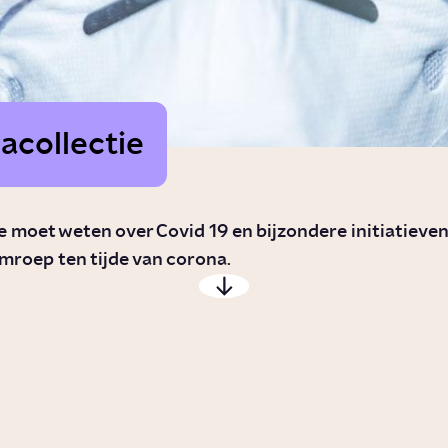
acollectie
je moet weten over Covid 19 en bijzondere initiatieven
mroep ten tijde van corona.
Waardoor
Hoe
verandert
versp
een virus?
virus
zich?
Story
Gezondheid