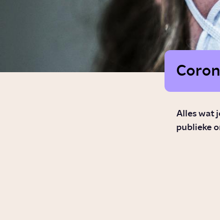
Coron
Alles wat 
publieke o
Waarom
wordt de
een sneller
ziek dan de