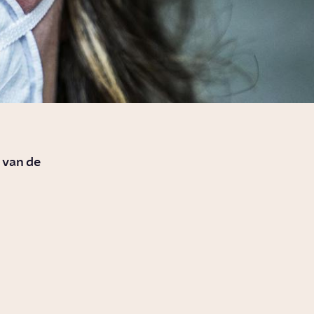
 van de
Welk risico
reiden
lopen we op
sen
een
volgende