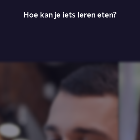
Hoe kan je iets leren eten?