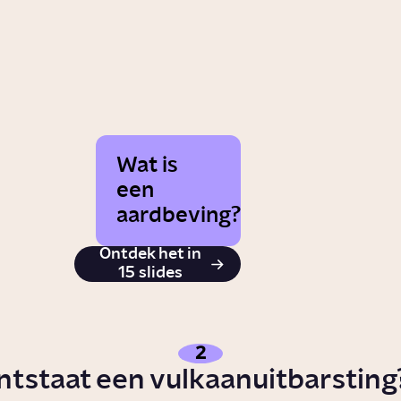
Wat is
een
aardbeving?
Ontdek het in
15 slides
2
ntstaat een vulkaanuitbarsting