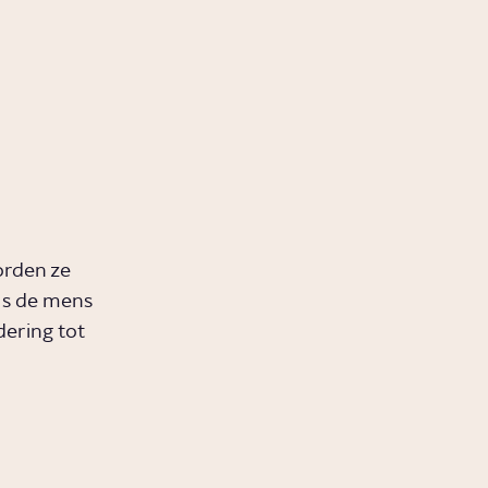
orden ze
 Is de mens
ering tot