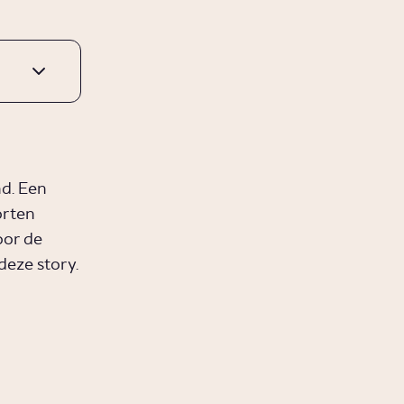
nd. Een
orten
oor de
deze story.