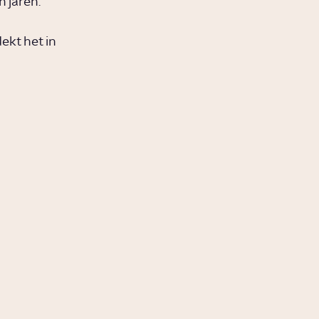
n jaren.
d
ekt het in