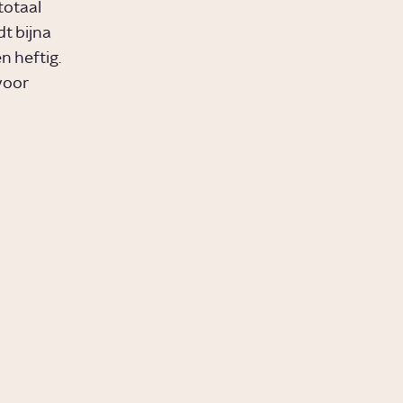
totaal
t bijna
n heftig.
voor