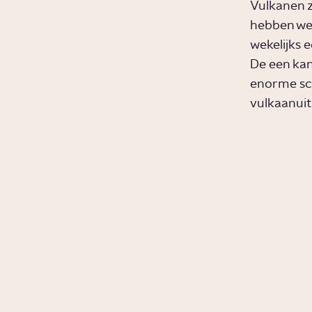
Vulkanen zi
hebben we 
wekelijks e
De een kan
enorme sch
vulkaanuit