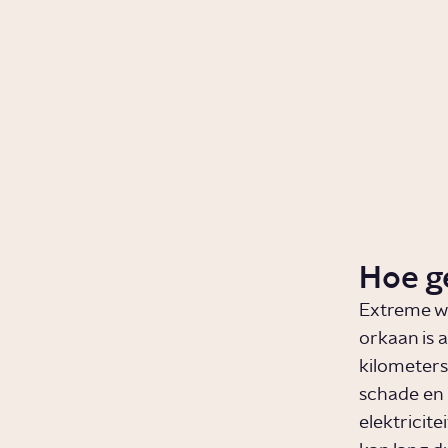
Hoe ge
Extreme wi
orkaan is 
kilometers
schade en m
elektricite