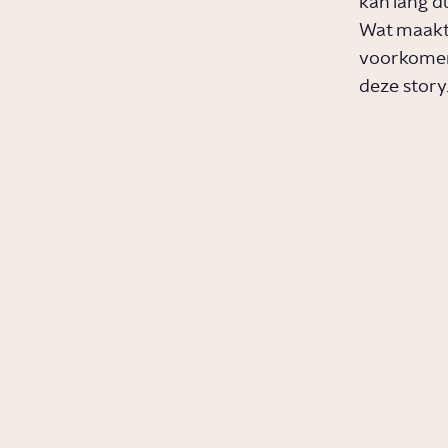
kan lang du
Wat maakt 
voorkomen,
deze story