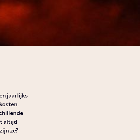
 jaarlijks
kosten.
chillende
 altijd
ijn ze?