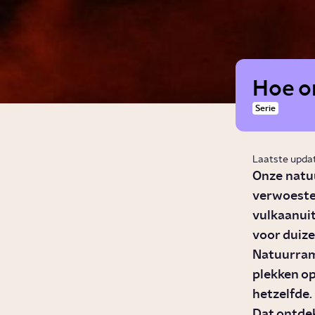
Hoe o
Serie
Laatste upda
Onze natuu
verwoesten
vulkaanuit
voor duize
Natuurram
plekken op
hetzelfde.
Dat ontdek 