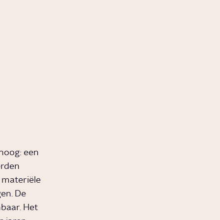
 hoog: een
erden
 materiële
gen. De
nbaar. Het