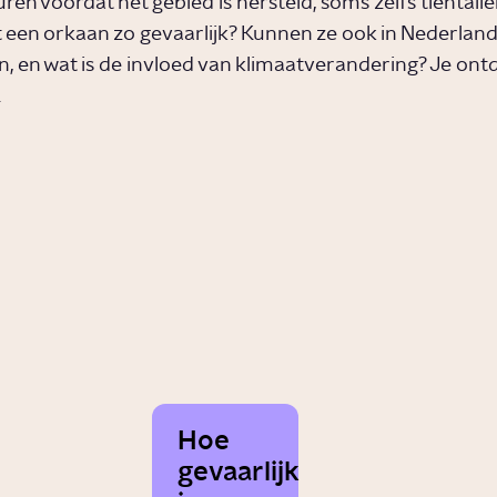
ren voordat het gebied is hersteld, soms zelfs tientalle
een orkaan zo gevaarlijk? Kunnen ze ook in Nederlan
 en wat is de invloed van klimaatverandering? Je ontd
.
Hoe
gevaarlijk