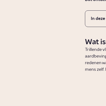
In deze
Wat i
Trillende 
aardbeving
redenen wa
mens zelf.