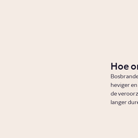
Hoe o
Bosbranden
heviger en
de veroorz
langer dur