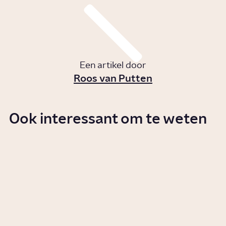
Een artikel door
Roos van Putten
Ook interessant om te weten
Wat is PTSS?
Story
Gezondheid
Wat is seksueel
grensoverschrijdend gedrag?