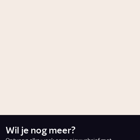
Story
Samenleving
Wat is femicide?
Story
Relaties
Wat gebeurt er als je rouwt?
Story
Relaties
Wat doet stress met je?
Story
Gezondheid
Wil je nog meer?