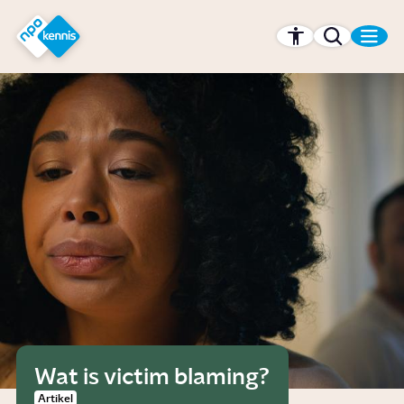
r hoofdinhoud
Hét kennisplatform van de NPO
Wat is victim blaming?
Artikel