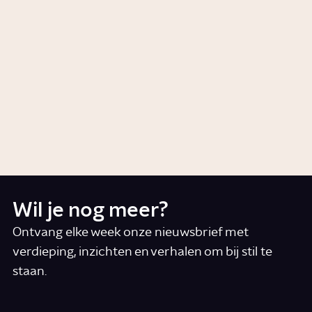
de kunst van lekker eten en
drinken?
Artikel
Voeding
Waarom verzetten we de klok?
Artikel
Samenleving
Wil je nog meer?
Ontvang elke week onze nieuwsbrief met
verdieping, inzichten en verhalen om bij stil te
staan.
*
E-mail