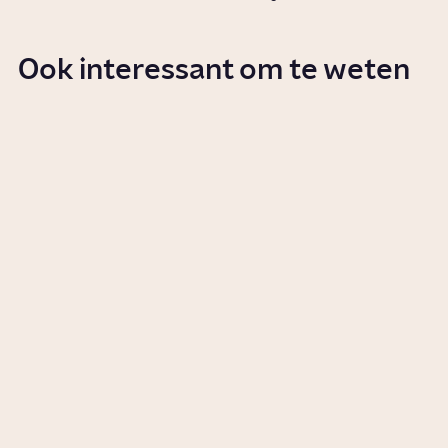
Ook interessant om te weten
Welk effect heeft muziek op je?
Story
Cultuur
Hoe houd je goede
voornemens vol?
Story
Vrije tijd
Sinds wanneer hoort vuurwerk
bij oud en nieuw?
Artikel
Cultuur