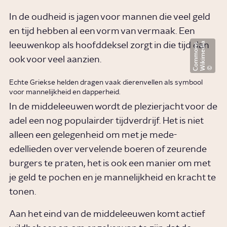
In de oudheid is jagen voor mannen die veel geld
en tijd hebben al een vorm van vermaak. Een
W
i
k
i
m
e
d
i
a
C
o
m
m
o
n
leeuwenkop als hoofddeksel zorgt in die tijd dan
s
ook voor veel aanzien.
Echte Griekse helden dragen vaak dierenvellen als symbool
voor mannelijkheid en dapperheid.
In de middeleeuwen wordt de plezierjacht voor de
adel een nog populairder tijdverdrijf. Het is niet
alleen een gelegenheid om met je mede-
edellieden over vervelende boeren of zeurende
burgers te praten, het is ook een manier om met
je geld te pochen en je mannelijkheid en kracht te
tonen.
Aan het eind van de middeleeuwen komt actief