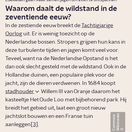
Waarom daalt de wildstand in de
zeventiende eeuw?
In de zestiende eeuw breekt de
Tachtigjarige
Oorlog
uit. Er is weinig toezicht op de
Nederlandse bossen. Stropers grijpen hun kans in
deze turbulente tijden en jagen komt veel voor.
Teveel, want na de Nederlandse Opstand is het
dan ook slecht gesteld met de wildstand. Ook in de
Hollandse duinen, een populaire plek voor de
jacht, zijn de dieren verdwenen. In 1684 koopt
stadhouder
Willem III van Oranje daarom het
kasteeltje Het Oude Loo met bijbehorend park. Hij
breidt het gebied uit, laat een groot nieuw
W
i
k
i
m
e
d
i
a
C
o
m
m
o
n
jachtslot bouwen en een Franse tuin
s
aanleggen
[3]
.