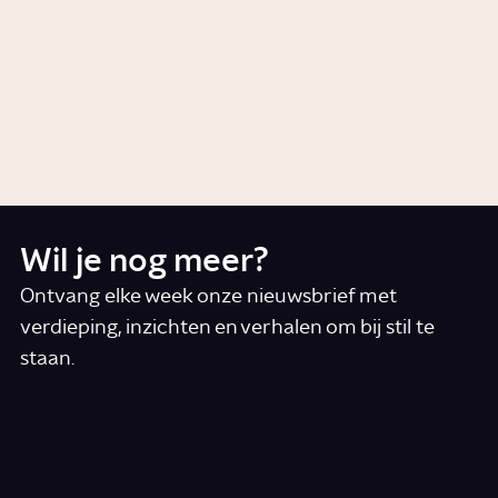
Hoe werd het Wilhelmus ons
volkslied?
Artikel
Geschiedenis
Wil je nog meer?
Ontvang elke week onze nieuwsbrief met
verdieping, inzichten en verhalen om bij stil te
staan.
*
E-mail
Ik accepteer de algemene voorwaarden
*