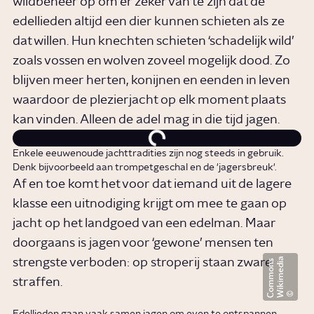
wildbeheer op om er zeker van te zijn dat de
edellieden altijd een dier kunnen schieten als ze
dat willen. Hun knechten schieten ‘schadelijk wild’
zoals vossen en wolven zoveel mogelijk dood. Zo
blijven meer herten, konijnen en eenden in leven
waardoor de plezierjacht op elk moment plaats
kan vinden. Alleen de adel mag in die tijd jagen.
Enkele eeuwenoude jachttradities zijn nog steeds in gebruik.
Denk bijvoorbeeld aan trompetgeschal en de 'jagersbreuk'.
Af en toe komt het voor dat iemand uit de lagere
klasse een uitnodiging krijgt om mee te gaan op
jacht op het landgoed van een edelman. Maar
doorgaans is jagen voor ‘gewone’ mensen ten
W
i
k
i
m
e
d
i
a
C
o
m
m
o
n
strengste verboden: op stroperij staan zware
s
straffen.
Edellieden gaan vaak samen jagen om even te ontspannen.