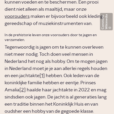
kunnen voeden en te beschermen. Een prooi
dient niet alleen als maaltijd, maar onze
W
i
k
i
m
e
d
i
a
C
o
m
m
o
n
voorouders
maken er bijvoorbeeld ook kleding,
s
gereedschap of muziekinstrumenten van.
In de prehistorie leven onze voorouders door te jagen en
verzamelen.
Tegenwoordig is jagen om te kunnen overleven
niet meer nodig. Toch doen veel mensen in
Nederland het nog als hobby. Om te mogen jagen
in Nederland moet je je aan allerlei regels houden
en een jachtakte
[1]
hebben. Ook leden van de
koninklijke familie hebben er eentje. Prinses
Amalia
[2]
haalde haar jachtakte in 2022 en mag
sindsdien ook jagen. De jacht is al generaties lang
een traditie binnen het Koninklijk Huis en van
oudsher een hobby van de gegoede klasse.