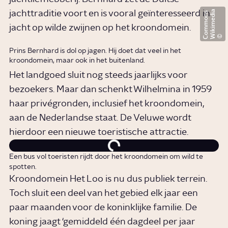
W
i
k
i
m
e
d
i
a
C
o
m
m
o
n
jachttraditie voort en is vooral geïnteresseerd in
s
jacht op wilde zwijnen op het kroondomein.
Prins Bernhard is dol op jagen. Hij doet dat veel in het
kroondomein, maar ook in het buitenland.
Het landgoed sluit nog steeds jaarlijks voor
bezoekers. Maar dan schenkt Wilhelmina in 1959
haar privégronden, inclusief het kroondomein,
aan de Nederlandse staat. De Veluwe wordt
hierdoor een nieuwe toeristische attractie.
Een bus vol toeristen rijdt door het kroondomein om wild te
spotten.
Kroondomein Het Loo is nu dus publiek terrein.
Toch sluit een deel van het gebied elk jaar een
paar maanden voor de koninklijke familie. De
koning jaagt ‘gemiddeld één dagdeel per jaar