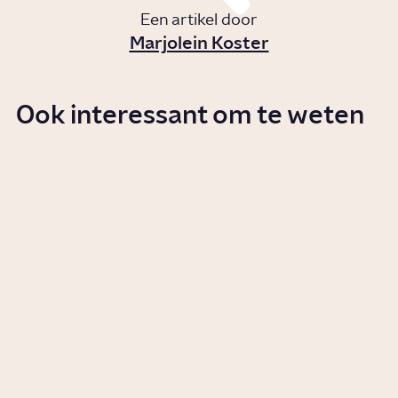
Een artikel door
Marjolein Koster
Ook interessant om te weten
Hoe werkt de Tweede Kamer?
Story
Politiek
Hoeveel weet jij over het
koningshuis?
Quiz
Cultuur
Doe de quiz