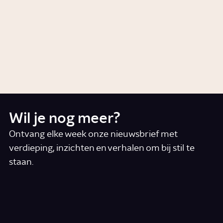
Waarom hebben we een Eerste
Kamer?
Artikel
Politiek
Wil je nog meer?
Ontvang elke week onze nieuwsbrief met
verdieping, inzichten en verhalen om bij stil te
staan.
*
E-mail
Ik accepteer de algemene voorwaarden
*