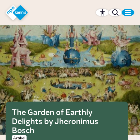
r hoofdinhoud
Hét kennisplatform van de NPO
The Garden of Earthly
Delights by Jheronimus
Bosch
Artikel