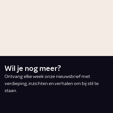
Experience the Night Watch
Artikel
The metamorphosis of Escher
Artikel
Wil je nog meer?
Ontvang elke week onze nieuwsbrief met
verdieping, inzichten en verhalen om bij stil te
staan.
*
E-mail
Ik accepteer de algemene voorwaarden
*