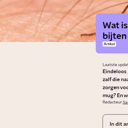
Wat i
bijten
Artikel
Laatste upda
Eindeloos
zalf die n
zorgen voor
mug? En wa
Redacteur:
Sa
In dit a