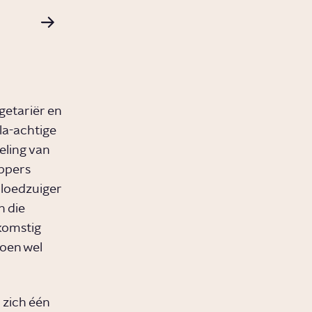
getariër en
la-achtige
eling van
appers
loedzuiger
n die
komstig
oen wel
 zich één