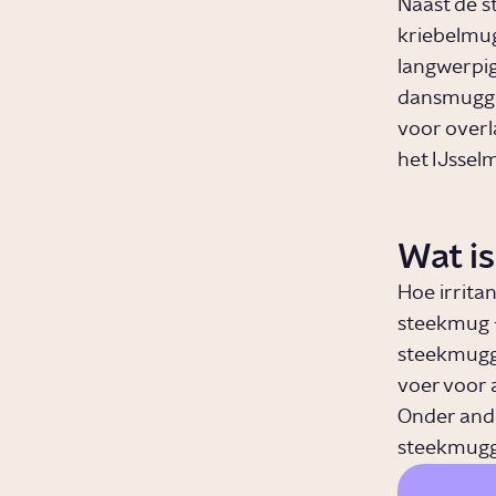
Naast de 
kriebelmug
langwerpig.
dansmuggen
voor overl
het IJssel
Wat is
Hoe irrita
steekmug 
steekmugge
voer voor 
Onder ande
steekmugg