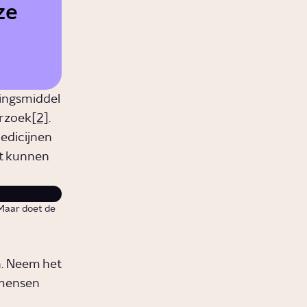
ze
lingsmiddel
erzoek
[2]
.
medicijnen
ct kunnen
Maar doet de
. Neem het
 mensen