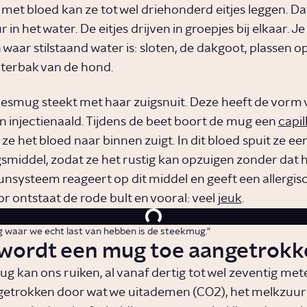
 met bloed kan ze tot wel driehonderd eitjes leggen. Da
r in het water. De eitjes drijven in groepjes bij elkaar. Je
waar stilstaand water is: sloten, de dakgoot, plassen op
aterbak van de hond.
esmug steekt met haar zuigsnuit. Deze heeft de vorm 
en injectienaald. Tijdens de beet boort de mug een
capil
ze het bloed naar binnen zuigt. In dit bloed spuit ze ee
gsmiddel, zodat ze het rustig kan opzuigen zonder dat he
systeem reageert op dit middel en geeft een allergisc
or ontstaat de rode bult en vooral: veel
jeuk
.
 waar we echt last van hebben is de steekmug."
wordt een mug toe aangetrokk
g kan ons ruiken, al vanaf dertig tot wel zeventig mete
etrokken door wat we uitademen (CO2), het melkzuur 