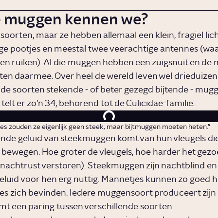
 muggen kennen we?
e soorten, maar ze hebben allemaal een klein, fragiel li
ge pootjes en meestal twee veerachtige antennes (w
n ruiken). Al die muggen hebben een zuigsnuit en de
jten daarmee. Over heel de wereld leven wel drieduize
nde soorten stekende - of beter gezegd bijtende - mugg
elt er zo’n 34, behorend tot de Culicidae-familie.
jes zouden ze eigenlijk geen steek, maar bijtmuggen moeten heten."
de geluid van steekmuggen komt van hun vleugels die
 bewegen. Hoe groter de vleugels, hoe harder het gez
 nachtrust verstoren). Steekmuggen zijn nachtblind en
luid voor hen erg nuttig. Mannetjes kunnen zo goed 
es zich bevinden. Iedere muggensoort produceert zijn 
mt een paring tussen verschillende soorten.