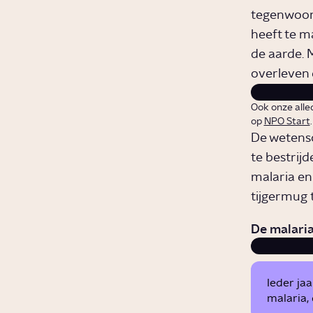
tegenwoord
heeft te m
de aarde.
overleven 
Ook onze alle
op
NPO Start
De wetens
te bestrij
malaria e
tijgermug t
De malari
Ieder ja
malaria,