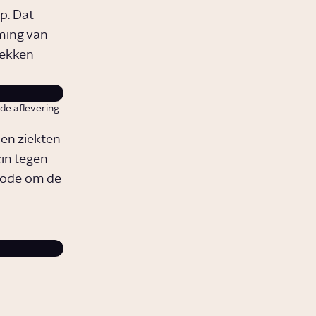
p. Dat
ming van
lekken
 de aflevering
en ziekten
in tegen
hode om de
Een vaccin met 100% beveiliging tegen Malar
Wordt dit de doorbraak van de eeuw?