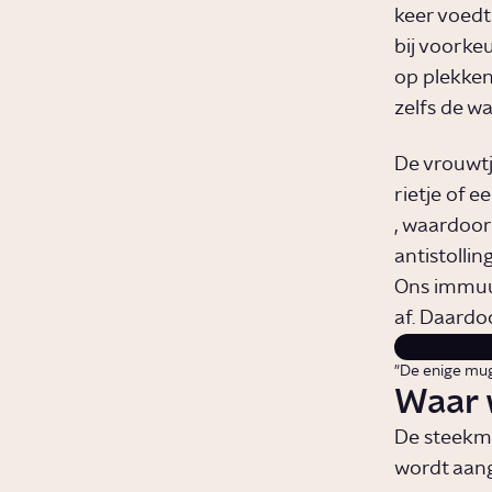
keer voedt
bij voorkeu
op plekken 
zelfs de w
De vrouwtj
rietje of e
, waardoor 
antistollin
Ons immuun
af. Daardo
"De enige mug
Waar 
De steekmu
wordt aang