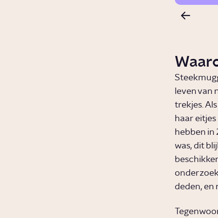
Waaro
Steekmugge
leven van 
trekjes. Al
haar eitje
hebben in 
was, dit bl
beschikken
onderzoek 
deden, en 
Tegenwoord