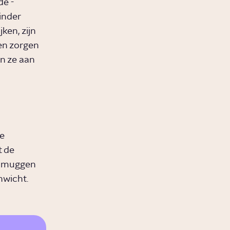
e -
inder
ken, zijn
en zorgen
n ze aan
de
t de
jn muggen
nwicht.