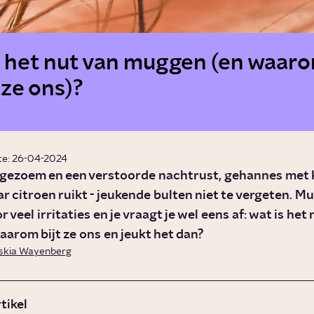
s het nut van muggen (en waar
 ze ons)?
te: 26-04-2024
 gezoem en een verstoorde nachtrust, gehannes met 
aar citroen ruikt - jeukende bulten niet te vergeten. 
 veel irritaties en je vraagt je wel eens af: wat is het
arom bijt ze ons en jeukt het dan?
skia Wayenberg
rtikel