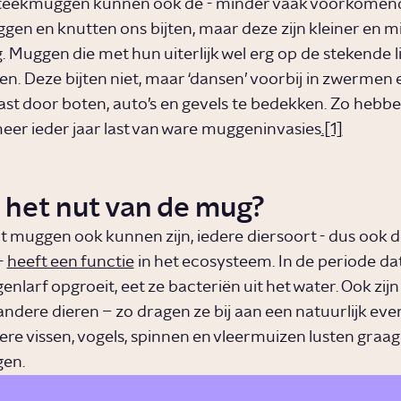
steekmuggen kunnen ook de - minder vaak voorkomend
gen en knutten ons bijten, maar deze zijn kleiner en m
 Muggen die met hun uiterlijk wel erg op de stekende lij
. Deze bijten niet, maar ‘dansen’ voorbij in zwermen 
ast door boten, auto’s en gevels te bedekken. Zo hebbe
meer ieder jaar last van ware muggeninvasies
.[1]
 het nut van de mug?
nt muggen ook kunnen zijn, iedere diersoort - dus ook 
-
heeft een functie
in het ecosysteem. In de periode da
nlarf opgroeit, eet ze bacteriën uit het water. Ook zi
andere dieren – zo dragen ze bij aan een natuurlijk eve
re vissen, vogels, spinnen en vleermuizen lusten graag
en.