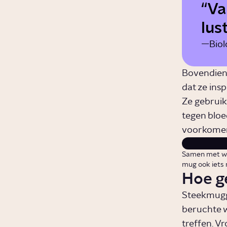
Va
lus
Bio
Bovendien 
dat ze ins
Ze gebruik
tegen bloe
voorkome
Samen met wes
mug ook iets 
Hoe ge
Steekmugge
beruchte w
treffen. V