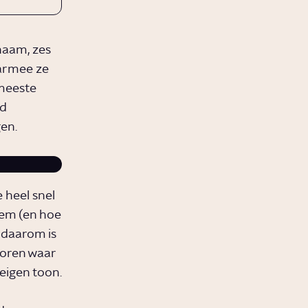
chaam, zes
aarmee ze
 meeste
nd
en.
 heel snel
oem (en hoe
 daarom is
horen waar
eigen toon.