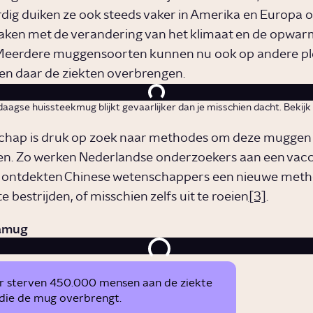
ig duiken ze ook steeds vaker in Amerika en Europa o
aken met de verandering van het klimaat en de opwar
 Meerdere muggensoorten kunnen nu ook op andere p
en daar de ziekten overbrengen.
daagse huissteekmug blijkt gevaarlijker dan je misschien dacht. Bekijk
.
chap is druk op zoek naar methodes om deze muggen 
den. Zo werken Nederlandse onderzoekers aan een vacc
n ontdekten Chinese wetenschappers een nieuwe met
e bestrijden, of misschien zelfs uit te roeien
[3]
.
amug
ar sterven 450.000 mensen aan de ziekte
 die de mug overbrengt.