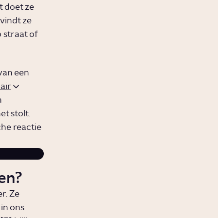
t doet ze
 vindt ze
 straat of
van een
lair
n
t stolt.
he reactie
en?
r. Ze
in ons