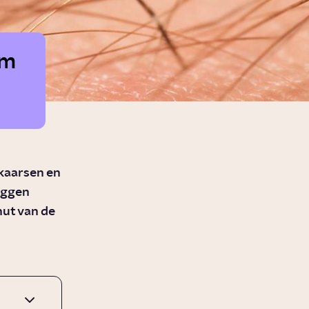
om
kaarsen en
Muggen
 nut van de