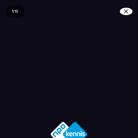
1/15
Wat doet de koning?