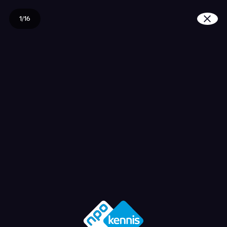
1/16
Is er straks nog genoe