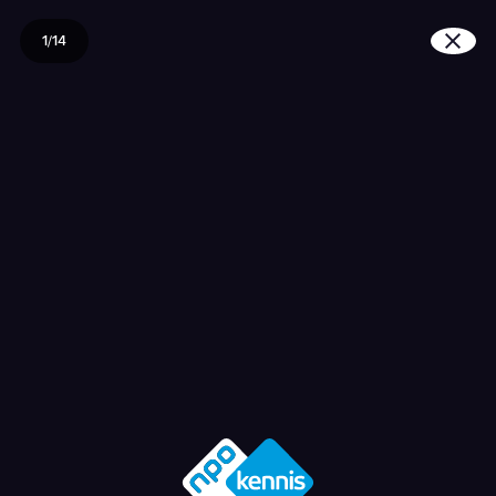
1/14
Waarom hebben we zo w