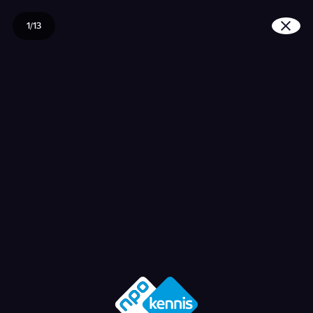
1/13
Wat weet het BKR van j