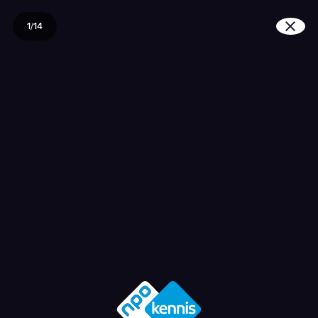
1/14
Waarom is spelen zo go