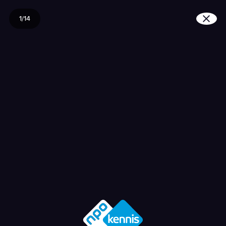
1/14
Wat is racisme?