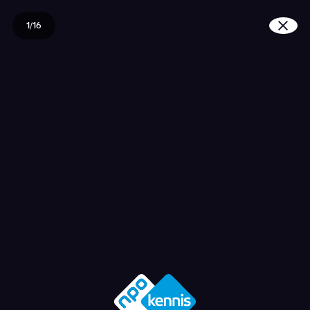
1/16
Hoe zie je of een beric