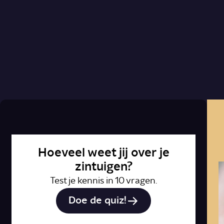
Hoeveel weet jij over je
zintuigen?
Test je kennis in 10 vragen.
Doe de quiz!