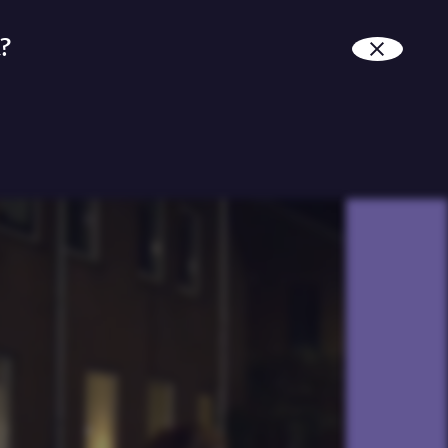
?
Aan het begin van de crisis was er
applaus voor het harde werk van
de medewerkers in de zorg. Veel
coronamaatregelen, zoals het
sluiten van de horeca, worden
genomen om de zorg te
ontlasten.