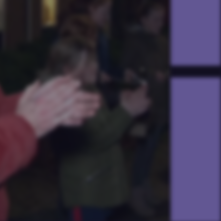
 staan in de frontlinie. Wat
beurde er allemaal in de zorg
jdens corona, en hoe was dit
or de zorgmedewerkers?