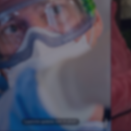
Wat gebeurt er in
de zorg tijdens
Ze
ge
corona?
ti
vo
ANP
Laatste update: 04-11-2021