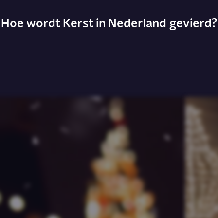
Hoe wordt Kerst in Nederland gevierd?