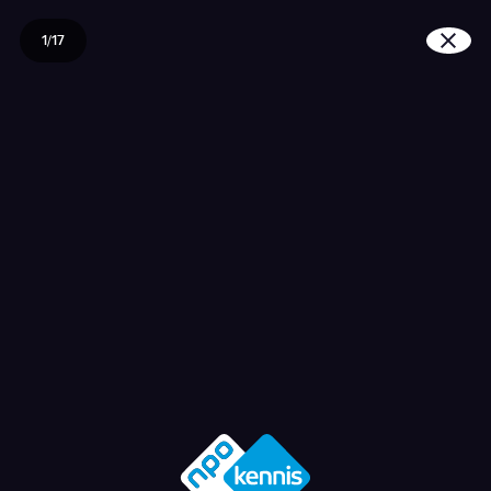
1/17
Wat is ouderenmishand