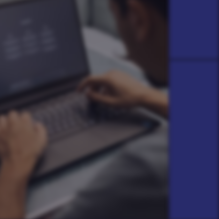
nk bijvoorbeeld aan gezichten
rkennen, series of films
nraden, grasmaaien of een
say schrijven.