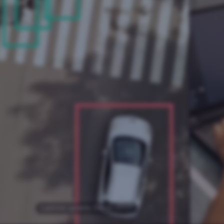
Hoe leert
kunstmatige
De
he
intelligentie (AI)?
aa
es
Laatste update: 04-10-2023