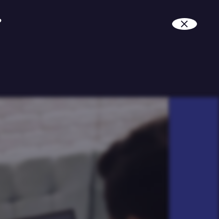
?
Kunstmatige intelligentie, ook
wel artificiële intelligentie (AI), is
een verzamelnaam voor
machines die taken kunnen doen
waar eerder menselijke
intelligentie voor nodig was.