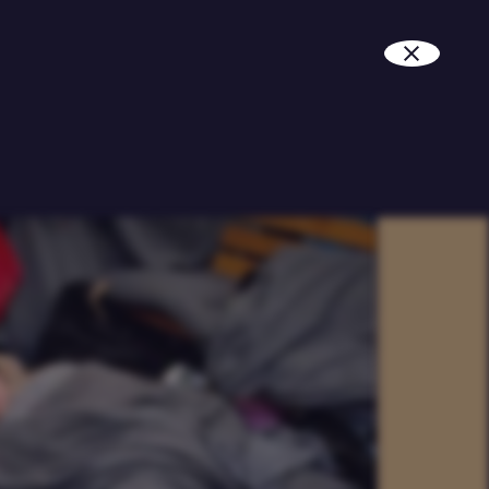
هل يريد حزب FvD استقبال اللاجئين؟