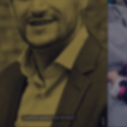
كيف ينظر حزب
Denk للقادمين
الجدد؟
عم
Laatste update: 03-12-2021
ntr