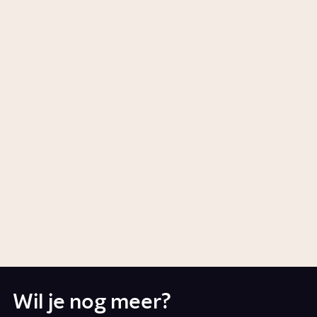
buitengesloten?
Artikel
Samenleving
Waarom plaatsen we mensen in
hokjes?
1:45
Video
Samenleving
Welke invloed hebben social
media op ons?
Artikel
Tech
Wil je nog meer?