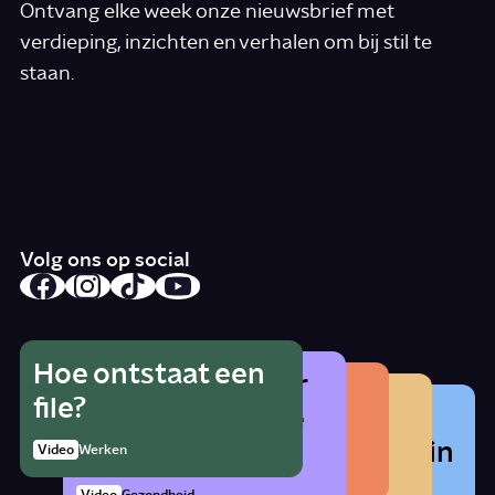
Ontvang elke week onze nieuwsbrief met
verdieping, inzichten en verhalen om bij stil te
staan.
*
E-mail
Ik accepteer de algemene voorwaarden
*
Schrijf je in
Volg ons op social
Hoe ontstaat een
Wat is het gevaar
Hoe herken je
Wat betekent
file?
Waarom zat er
van alcohol als je
radicalisering?
lhbtqia+?
vroeger cocaïne in
zwanger bent?
1:21
Video
Werken
Artikel
Samenleving
cola?
Story
Samenleving