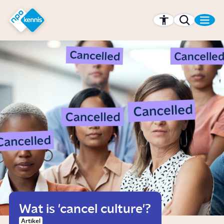
r hoofdinhoud
Hét kennisplatform van de NPO
Wat is 'cancel culture'?
Artikel