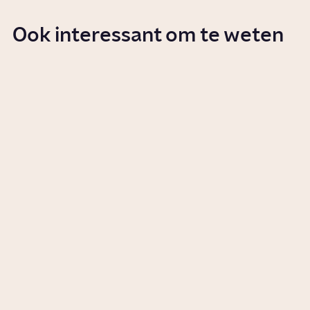
Ook interessant om te weten
Wat zijn de grenzen van de
vrijheid van meningsuiting?
Story
Samenleving
Wat is woke?
Story
Samenleving
Wat is discriminatie?
Artikel
Samenleving
Wat gebeurt er als je wordt