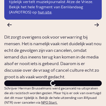
tijdelijk vertelt muziekjournalist Atze de Vrieze.
Bekijk het hele fragment van EenVandaag
(AVROTROS) op
hun site
.
Dit zorgt overigens ook voor verwarring bij
mensen. Het is namelijk vaak niet duidelijk wat nou
echt de gevolgen zijn van cancelen, omdat
iemand dus ineens terug kan komen in de media
alsof er nooit iets is gebeurd. Daarom is er
discussie over de vraag of cancel culture echt zo
groot is als vaak wordt gedacht.
Schrijver Herman Brusselmans werd gecanceld na uitspraken
die als racistisch worden gezien. Maar hij is er ook van overtuigd
dat dit maar tijdelijk is. Bekijk de hele uitzending van #Ajouad
(NTR) over cancelen via
NPO Start.