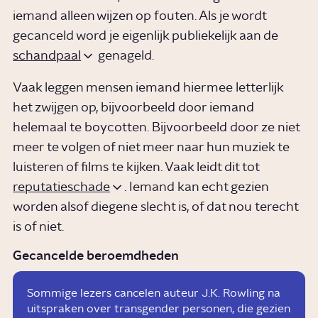
iemand alleen wijzen op fouten. Als je wordt
gecanceld word je eigenlijk publiekelijk aan de
schandpaal
genageld.
Vaak leggen mensen iemand hiermee letterlijk
het zwijgen op, bijvoorbeeld door iemand
helemaal te boycotten. Bijvoorbeeld door ze niet
meer te volgen of niet meer naar hun muziek te
luisteren of films te kijken. Vaak leidt dit tot
reputatieschade
. Iemand kan echt gezien
worden alsof diegene slecht is, of dat nou terecht
is of niet.
AFP
Gecancelde beroemdheden
Sommige lezers cancelen auteur J.K. Rowling na
uitspraken over transgender personen, die gezien