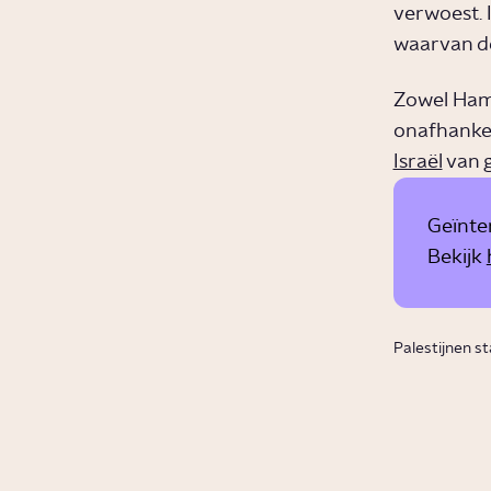
verwoest. 
waarvan d
Zowel Hama
onafhanke
Israël
van
Geïnte
Bekijk
Palestijnen 