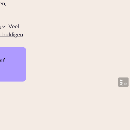
en,
n
. Veel
chuldigen
a?
AFP