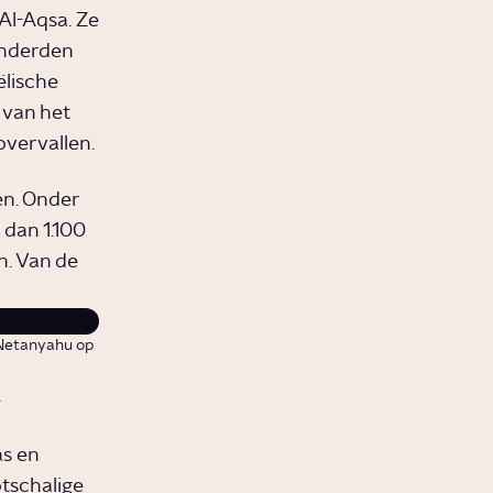
Al-Aqsa. Ze
onderden
ëlische
 van het
overvallen.
en. Onder
 dan 1.100
n. Van de
 Netanyahu op
n
s en
otschalige