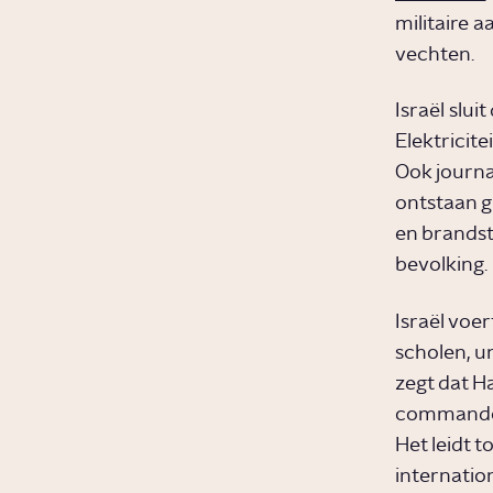
militaire 
vechten.
Israël slui
Elektricit
Ook journa
ontstaan g
en brandsto
bevolking.
Israël voe
scholen, un
zegt dat H
commandopo
Het leidt t
internatio