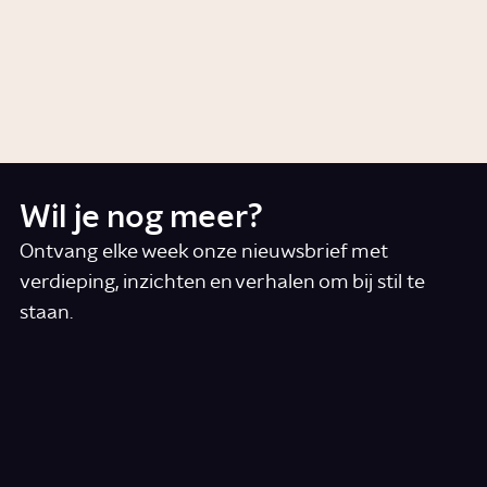
Wat is Hamas?
Story
Politiek
Wil je nog meer?
Ontvang elke week onze nieuwsbrief met
verdieping, inzichten en verhalen om bij stil te
staan.
*
E-mail
Ik accepteer de algemene voorwaarden
*
Schrijf je in