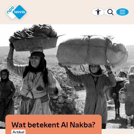
r hoofdinhoud
Hét kennisplatform van de NPO
EPA
Wat betekent Al Nakba?
Artikel