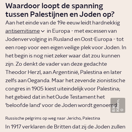
Waardoor loopt de spanning
tussen Palestijnen en Joden op?
Aan het einde van de 19e eeuw leidt hardnekkig
antisemitisme
in Europa - met excessen van
Jodenvervolging in Rusland en Oost-Europa - tot
een roep voor een eigen veilige plek voor Joden. In
het begin is nog niet zeker waar dat zou kunnen
zijn. Zo denkt de vader van deze gedachte
Theodor Herzl, aan Argentinië, Palestina en later
zelfs aan Oeganda. Maar het zevende zionistische
congres in 1905 kiest uiteindelijk voor Palestina;
het gebied dat in het Oude Testament het
K
i
l
b
u
r
n
,
B.
W
'beloofde land' voor de Joden wordt genoemd.
.
Russische pelgrims op weg naar Jericho, Palestina
In 1917 verklaren de Britten dat zij de Joden zullen