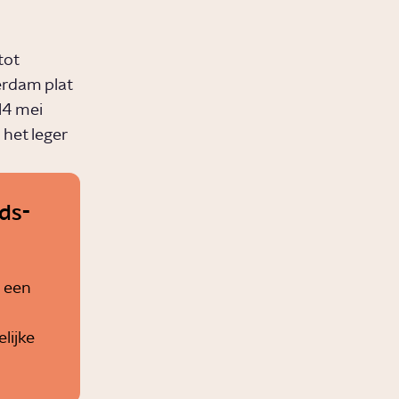
tot
erdam plat
14 mei
het leger
ds-
 een
lijke