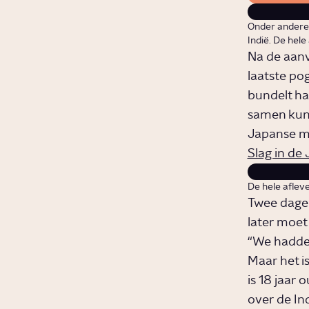
Onder andere 
Indië. De hele
Na de aanv
laatste po
bundelt ha
samen kunn
Japanse ma
Slag in de
De hele afleve
Twee dagen
later moet
“We hadden
Maar het i
is 18 jaar 
over de Ind