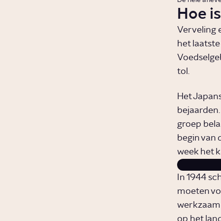
Hoe i
Verveling 
het laatst
Voedselgeb
tol.
Het Japans
bejaarden
groep bela
begin van 
week het k
In 1944 sc
moeten voo
werkzaamh
op het lan