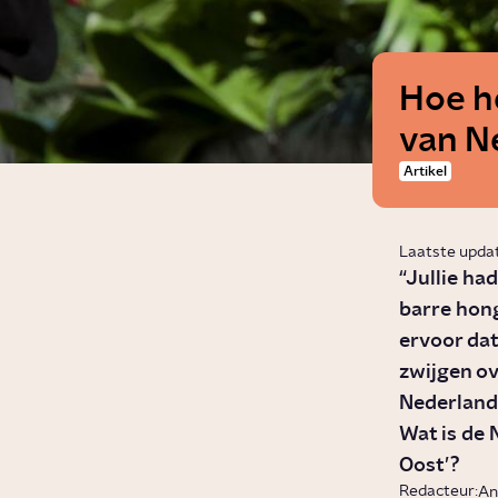
Hoe h
van N
Artikel
Laatste upda
“Jullie had
barre hong
ervoor dat
zwijgen ov
Nederlands
Wat is de 
Oost’?
Redacteur:
An