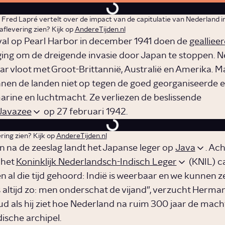
Fred Lapré vertelt over de impact van de capitulatie van Nederland i
 aflevering zien? Kijk op
AndereTijden.nl
al op Pearl Harbor in december 1941 doen de
gealliee
ging om de dreigende invasie door Japan te stoppen. 
ar vloot met Groot-Brittannië, Australië en Amerika. M
en de landen niet op tegen de goed georganiseerde e
rine en luchtmacht. Ze verliezen de beslissende
 Javazee
op 27 februari 1942.
ring zien? Kijk op
AndereTijden.nl
 na de zeeslag landt het Japanse leger op
Java
. Ac
 het
Koninklijk Nederlandsch-Indisch Leger
(KNIL) ca
 al die tijd gehoord: Indië is weerbaar en we kunnen ze
s altijd zo: men onderschat de vijand”, verzucht Hermann
oud als hij ziet hoe Nederland na ruim 300 jaar de macht
ische archipel.