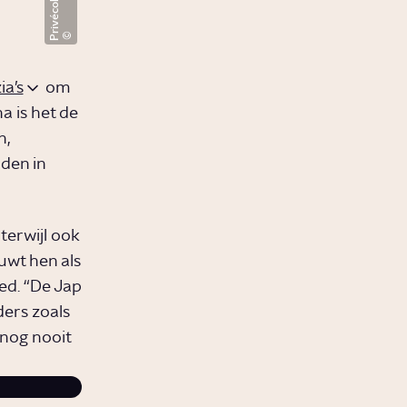
Privécollectie
ia’s
om
a is het de
n,
den in
terwijl ook
uwt hen als
ed. “De Jap
ders zoals
 nog nooit