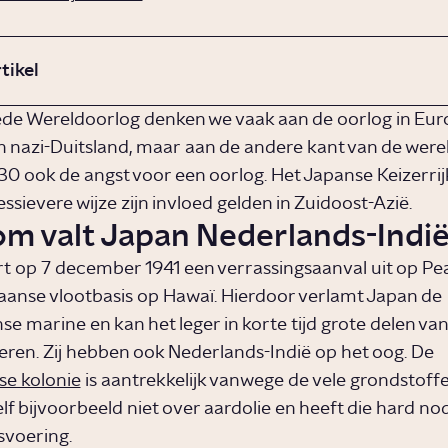
rtikel
ede Wereldoorlog denken we vaak aan de oorlog in Eur
n nazi-Duitsland, maar aan de andere kant van de werel
 30 ook de angst voor een oorlog. Het Japanse Keizerrij
ssievere wijze zijn invloed gelden in Zuidoost-Azië.
m valt Japan Nederlands-Indië
t op 7 december 1941 een verrassingsaanval uit op Pea
anse vlootbasis op Hawaï. Hierdoor verlamt Japan de
e marine en kan het leger in korte tijd grote delen va
eren. Zij hebben ook Nederlands-Indië op het oog. De
e kolonie
is aantrekkelijk vanwege de vele grondstoff
lf bijvoorbeeld niet over aardolie en heeft die hard no
svoering.