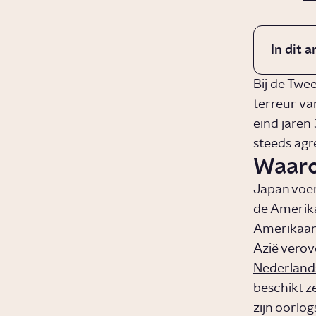
In dit a
Bij de Twe
terreur va
eind jaren
steeds agre
Waaro
Japan voer
de Amerika
Amerikaans
Azië verov
Nederlands
beschikt ze
zijn oorlog