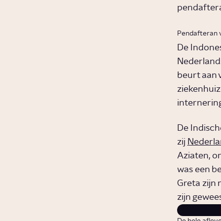
pendaftera
Pendafteran 
De Indones
Nederlands
beurt aan 
ziekenhuiz
interneri
De Indisch
zij
Nederla
Aziaten, o
was een be
Greta zijn
zijn gewees
De hele afleve