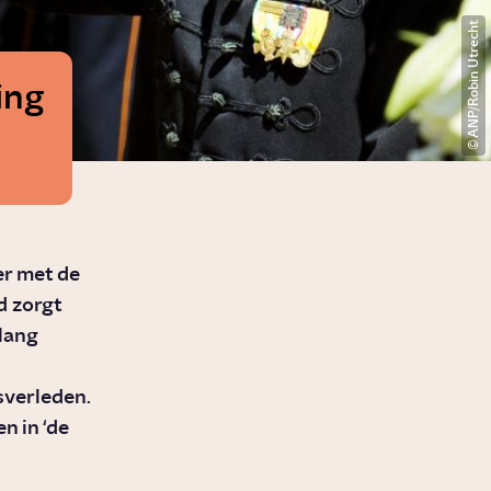
ANP/Robin Utrecht
ing
ier met de
d zorgt
lang
sverleden.
n in ‘de