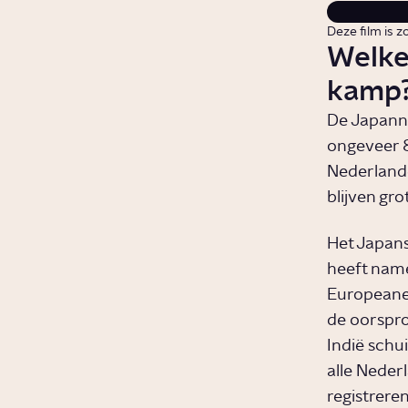
Deze film is z
Welke
kamp
De Japanner
ongeveer 
Nederlande
blijven gro
Het Japans
heeft namel
Europeane
de oorspro
Indië schu
alle Neder
registrere