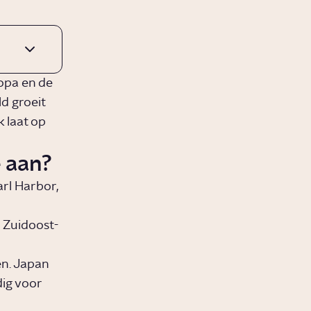
opa en de
d groeit
k laat op
 aan?
rl Harbor,
n Zuidoost-
en. Japan
dig voor