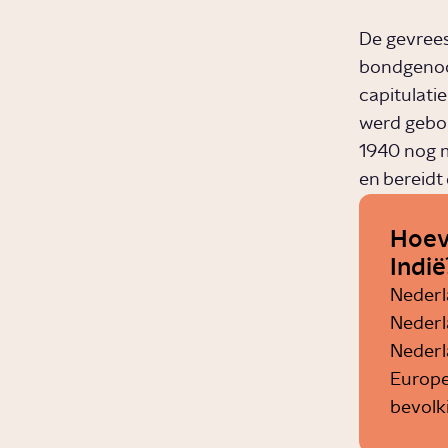
De gevrees
bondgenoot
capitulati
werd gebom
1940 nog m
en bereidt
Hoev
Indië
Nederla
Nederl
Nederl
Europea
bevolki