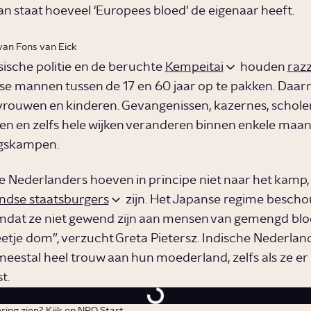
n staat hoeveel ‘Europees bloed’ de eigenaar heeft.
van Fons van Eick
ische politie en de beruchte
Kempeitai
houden
razz
e mannen tussen de 17 en 60 jaar op te pakken. Daarn
vrouwen en kinderen. Gevangenissen, kazernes, schole
en en zelfs hele wijken veranderen binnen enkele maan
ngskampen.
e Nederlanders hoeven in principe niet naar het kamp, 
ndse staatsburgers
zijn. Het Japanse regime bescho
mdat ze niet gewend zijn aan mensen van gemengd blo
etje dom”, verzucht Greta Pietersz. Indische Nederlan
 meestal heel trouw aan hun moederland, zelfs als ze er
t.
ring zien? Kijk op
NPO Start
.