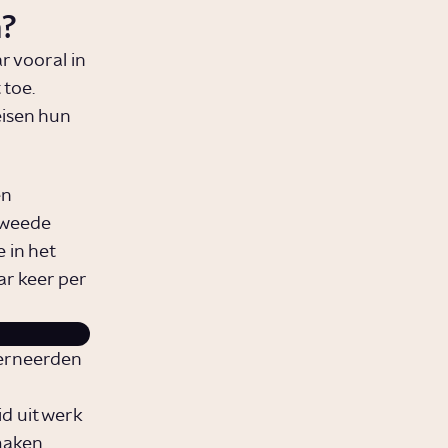
n?
 vooral in
 toe.
eisen hun
en
tweede
 in het
ar keer per
terneerden
 uit werk
maken