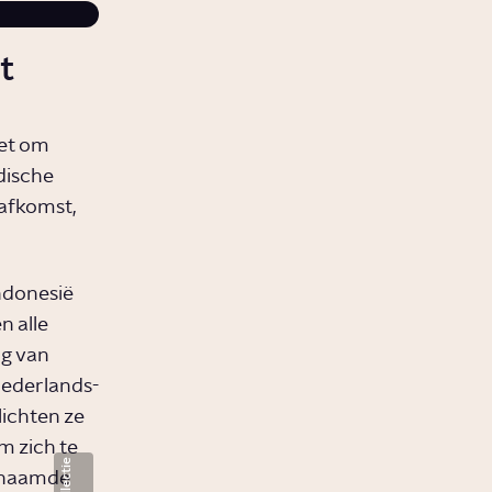
t
het om
dische
afkomst,
Indonesië
n alle
g van
Nederlands-
lichten ze
m zich te
genaamde