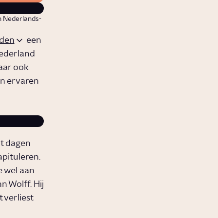
n Nederlands-
rden
een
Nederland
aar ook
n ervaren
ht dagen
pituleren.
 wel aan.
 Wolff. Hij
 verliest