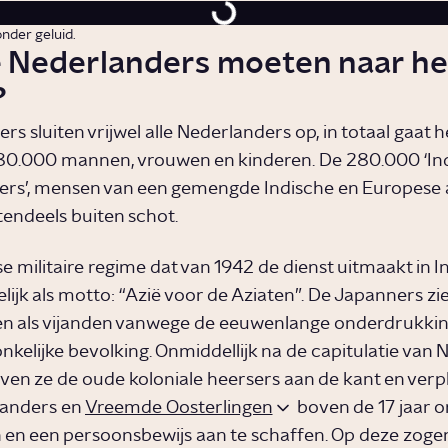
onder geluid.
 Nederlanders moeten naar he
?
s sluiten vrijwel alle Nederlanders op, in totaal gaat 
80.000 mannen, vrouwen en kinderen. De 280.000 ‘In
rs’, mensen van een gemengde Indische en Europese 
tendeels buiten schot.
e militaire regime dat van 1942 de dienst uitmaakt in 
ijk als motto: “Azië voor de Aziaten”. De Japanners zie
n als vijanden vanwege de eeuwenlange onderdrukkin
nkelijke bevolking. Onmiddellijk na de capitulatie van 
iven ze de oude koloniale heersers aan de kant en verp
landers en
Vreemde Oosterlingen
boven de 17 jaar o
n en een persoonsbewijs aan te schaffen. Op deze zo