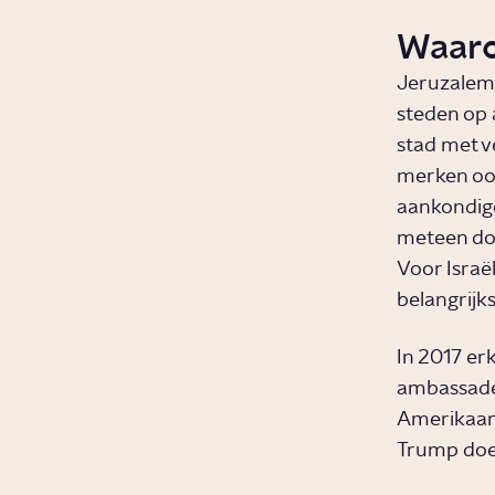
Waaro
Jeruzalem 
steden op a
stad met ve
merken oo
aankondige
meteen doo
Voor Israë
belangrijk
In 2017 er
ambassade 
Amerikaans
Trump doet