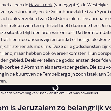
t niet alleen de
Gazastrook
(van Egypte), de Westelijke
er (van Jordanië) en de Golanhoogvlakte (van Syrië) 
zich ook verzekerd van Oost-Jeruzalem. De Jordaanse
tten trekken zich terug. Israël heeft daarmee heel Jeru
ze situatie blijft een bron van onrust. Dat komt omdat
 het hier mee oneens zijn en omdat er heilige plekken z
n, christenen als moslims. Deze drie godsdiensten zijn 
hillend, maar hebben ook overeenkomsten. Hun oorspro
den gebied. Deels vertellen de godsdiensten dezelfde 
ijvoorbeeld Abraham als aartsvader gezien. Die zou vo
ng in de buurt van de Tempelberg zijn zoon Isaak aan 
ren.
over de verovering van Oost-Jeruzalem: 'Het was opwindend'
m is Jeruzalem zo belangrijk v