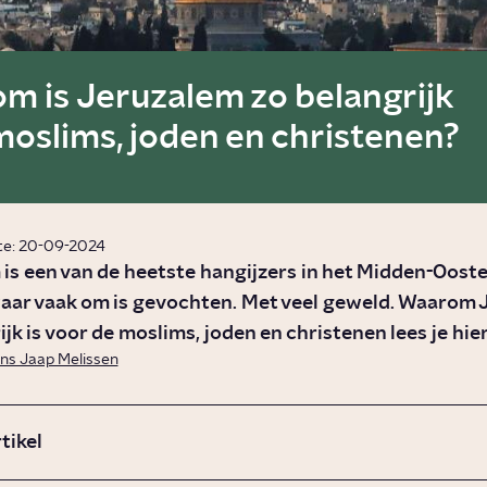
m is Jeruzalem zo belangrijk
moslims, joden en christenen?
te: 20-09-2024
is een van de heetste hangijzers in het Midden-Oosten
waar vaak om is gevochten. Met veel geweld. Waarom 
jk is voor de moslims, joden en christenen lees je hier
ns Jaap Melissen
rtikel