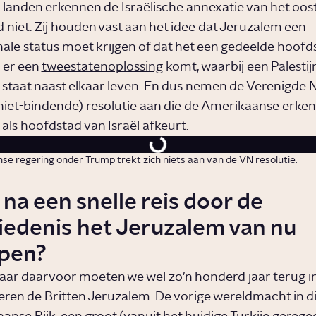
landen erkennen de Israëlische annexatie van het ooste
d niet. Zij houden vast aan het idee dat Jeruzalem een
nale status moet krijgen of dat het een gedeelde hoof
 er een
tweestatenoplossing
komt, waarbij een Palestij
e staat naast elkaar leven. En dus nemen de Verenigde N
niet-bindende) resolutie aan die de Amerikaanse erke
als hoofdstad van Israël afkeurt.
e regering onder Trump trekt zich niets aan van de VN resolutie.
 na een snelle reis door de
iedenis het Jeruzalem van nu
jpen?
aar daarvoor moeten we wel zo’n honderd jaar terug in d
eren de Britten Jeruzalem. De vorige wereldmacht in dit