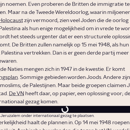
tijn noemen. Even proberen de Britten de immigratie te
n. Maar na de Tweede Wereldoorlog, waarin miljoene
Holocaust
zijn vermoord, zien veel Joden die de oorlo
Palestina als hun enige mogelijkheid om in vrede te wo
ordt het steeds urgenter dat er een structurele oplossi
komt. De Britten zullen namelijk op 15 mei 1948, als h
t Palestina vertrekken. Dan is er geen derde partij mee
ewaren.
de Naties mengen zich in 1947 in de kwestie. Er komt
ngsplan
. Sommige gebieden worden Joods. Andere zijn
moslims; de Palestijnen. Maar beide groepen claimen 
tad.
De VN
heeft daar, op papier, een oplossing voor; d
rnationaal gezag komen.
 Jeruzalem onder internationaal gezag te plaatsen.
rkelijkheid haalt de plannen in. Op 14 mei 1948 roepe