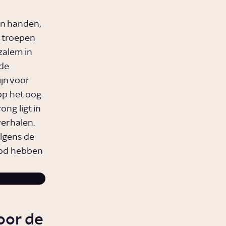
in handen,
 troepen
zalem in
 de
ijn voor
op het oog
ng ligt in
verhalen.
lgens de
God hebben
oor de