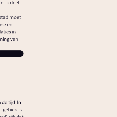
lijk deel
dstad moet
nse en
aties in
nning van
e tijd. In
 gebied is