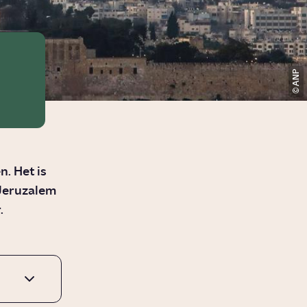
ANP
. Het is
Jeruzalem
.