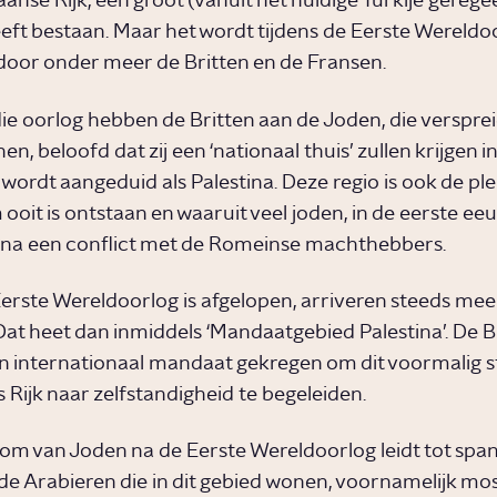
nse Rijk, een groot (vanuit het huidige Turkije geregee
ft bestaan. Maar het wordt tijdens de Eerste Wereldo
oor onder meer de Britten en de Fransen.
 die oorlog hebben de Britten aan de Joden, die verspre
n, beloofd dat zij een ‘nationaal thuis’ zullen krijgen in
 wordt aangeduid als Palestina. Deze regio is ook de pl
it is ontstaan en waaruit veel joden, in de eerste eeuw
na een conflict met de Romeinse machthebbers.
erste Wereldoorlog is afgelopen, arriveren steeds mee
 Dat heet dan inmiddels ‘Mandaatgebied Palestina’. De B
 internationaal mandaat gekregen om dit voormalig s
Rijk naar zelfstandigheid te begeleiden.
om van Joden na de Eerste Wereldoorlog leidt tot spa
de Arabieren die in dit gebied wonen, voornamelijk mosl