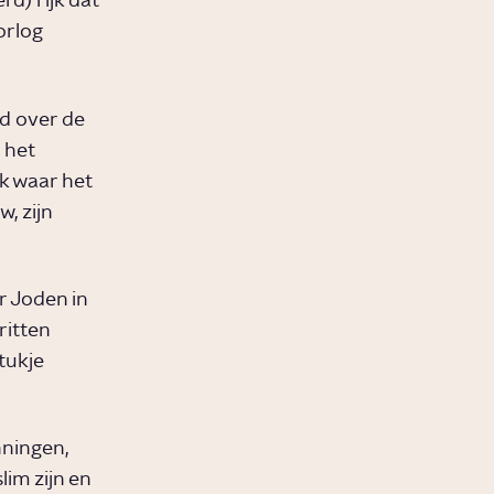
rd) rijk dat
orlog
id over de
 het
ek waar het
, zijn
r Joden in
ritten
tukje
nningen,
im zijn en