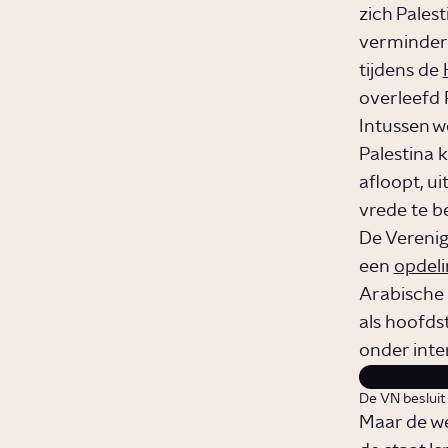
zich Pales
vermindere
tijdens de
overleefd 
Intussen w
Palestina 
afloopt, ui
vrede te b
De Verenig
een
opdeli
Arabische 
als hoofds
onder inte
De VN besluit
Maar de we