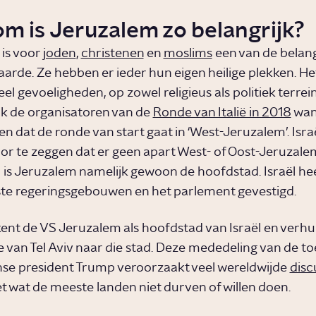
m is Jeruzalem zo belangrijk?
is voor
joden
,
christenen
en
moslims
een van de belang
arde. Ze hebben er ieder hun eigen heilige plekken. Het
el gevoeligheden, op zowel religieus als politiek terrein
k de organisatoren van de
Ronde van Italië in 2018
wann
n dat de ronde van start gaat in ‘West-Jeruzalem’. Isra
r te zeggen dat er geen apart West- of Oost-Jeruzalem
l is Jeruzalem namelijk gewoon de hoofdstad. Israël hee
ste regeringsgebouwen en het parlement gevestigd.
kent de VS Jeruzalem als hoofdstad van Israël en verhu
van Tel Aviv naar die stad. Deze mededeling van de t
e president Trump veroorzaakt veel wereldwijde
disc
 wat de meeste landen niet durven of willen doen.