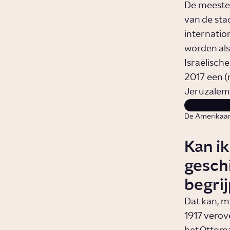
De meeste 
van de sta
internatio
worden als
Israëlisch
2017 een (
Jeruzalem 
De Amerikaans
Kan ik
gesch
begri
Dat kan, m
1917 verov