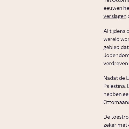
het Ottomaa
eeuwen hee
verslagen
d
Al tijdens
wereld wone
gebied dat
Jodendom oo
verdreven 
Nadat de E
Palestina.
hebben een
Ottomaans 
De toestro
zeker met 