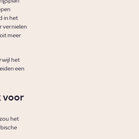
ingsplan
oepen
 in het
r vernielen
oit meer
wijl het
eiden een
k voor
 zou het
abische