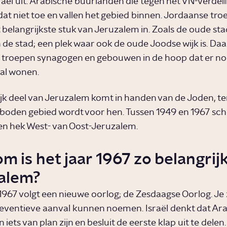
sraël uit. Arabische buurlanden die tegen het VN-verdel
 dat niet toe en vallen het gebied binnen. Jordaanse tr
belangrijkste stuk van Jeruzalem in. Zoals de oude stad
 de stad; een plek waar ook de oude Joodse wijk is. Daa
troepen synagogen en gebouwen in de hoop dat er no
al wonen.
ijk deel van Jeruzalem komt in handen van de Joden, ter
boden gebied wordt voor hen. Tussen 1949 en 1967 sch
n hek West- van Oost-Jeruzalem.
 is het jaar 1967 zo belangrij
alem?
r 1967 volgt een nieuwe oorlog; de Zesdaagse Oorlog. Je
eventieve aanval kunnen noemen. Israël denkt dat Ar
iets van plan zijn en besluit de eerste klap uit te delen.