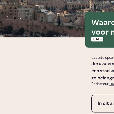
Waaro
voor 
Artikel
Laatste upda
Jeruzalem 
een stad 
zo belangri
Redacteur:
Ha
In dit a