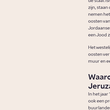
de staat I
zijn, staan
nemen het 
oosten van
Jordaanse 
een Jood z
Het westel
oosten ver
muur en ee
Waarom
Jeruz
In het jaa
ook een pr
buurlanden 