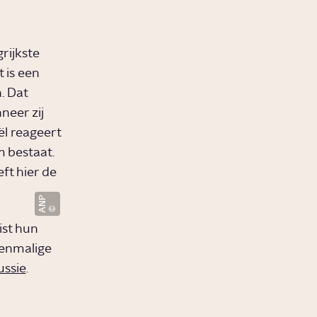
rijkste
 is een
. Dat
eer zij
ël reageert
 bestaat.
ft hier de
ANP
ist hun
oenmalige
ussie
.