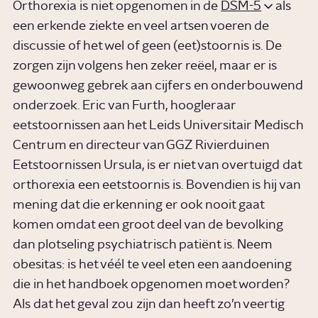
Orthorexia is niet opgenomen in de
DSM-5
als
een erkende ziekte en veel artsen voeren de
discussie of het wel of geen (eet)stoornis is. De
zorgen zijn volgens hen zeker reëel, maar er is
gewoonweg gebrek aan cijfers en onderbouwend
onderzoek. Eric van Furth, hoogleraar
eetstoornissen aan het Leids Universitair Medisch
Centrum en directeur van GGZ Rivierduinen
Eetstoornissen Ursula, is er niet van overtuigd dat
orthorexia een eetstoornis is. Bovendien is hij van
mening dat die erkenning er ook nooit gaat
komen omdat een groot deel van de bevolking
dan plotseling psychiatrisch patiënt is. Neem
obesitas: is het véél te veel eten een aandoening
die in het handboek opgenomen moet worden?
Als dat het geval zou zijn dan heeft zo’n veertig