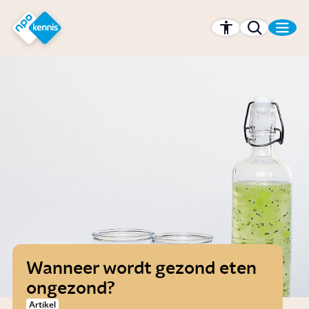
r hoofdinhoud
Hét kennisplatform van de NPO
Wanneer wordt gezond eten
ongezond?
Artikel