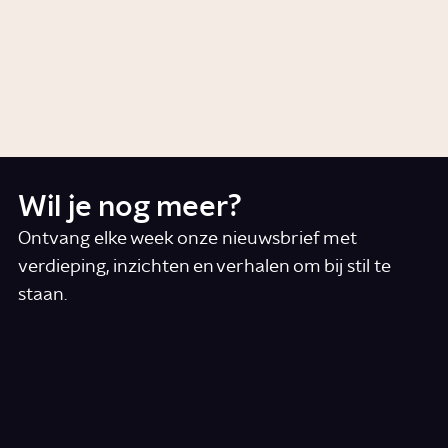
Zijn zoetstoffen onschuldig?
Artikel
Voeding
Wil je nog meer?
Ontvang elke week onze nieuwsbrief met
verdieping, inzichten en verhalen om bij stil te
staan.
*
E-mail
Ik accepteer de algemene voorwaarden
*
Schrijf je in