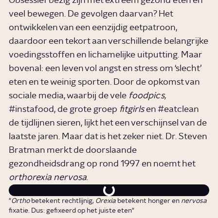
Obsessief bezig zijn met extreem gezond eten en
veel bewegen. De gevolgen daarvan? Het
ontwikkelen van een eenzijdig eetpatroon,
daardoor een tekort aan verschillende belangrijke
voedingsstoffen en lichamelijke uitputting. Maar
bovenal: een leven vol angst en stress om ‘slecht’
eten en te weinig sporten. Door de opkomst van
sociale media, waarbij de vele
foodpics,
#instafood, de grote groep
fitgirls
en #eatclean
de tijdlijnen sieren, lijkt het een verschijnsel van de
laatste jaren. Maar dat is het zeker niet. Dr. Steven
Bratman merkt de doorslaande
gezondheidsdrang op rond 1997 en noemt het
orthorexia nervosa
.
"
Ortho
betekent rechtlijnig,
Orexia
betekent honger en
nervosa
fixatie. Dus: gefixeerd op het juiste eten"