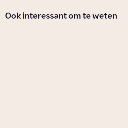
Ook interessant om te weten
Wat is veganisme?
Artikel
Voeding
Is suiker verslavend?
Artikel
Voeding
Wat is anorexia?
Artikel
Gezondheid
Wat is misofonie?
Artikel
Wetenschap