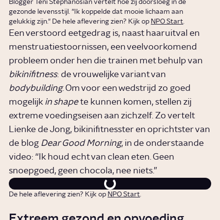
Blogger Teni Stephanosian vertelt hoe zij doorsloeg in de
gezonde levensstijl. "Ik koppelde dat mooie lichaam aan
gelukkig zijn." De hele aflevering zien? Kijk op
NPO Start
.
Een verstoord eetgedrag is, naast haaruitval en
menstruatiestoornissen, een veelvoorkomend
probleem onder hen die trainen met behulp van
bikinifitness
: de vrouwelijke variant van
bodybuilding
. Om voor een wedstrijd zo goed
mogelijk
in shape
te kunnen komen, stellen zij
extreme voedingseisen aan zichzelf. Zo vertelt
Lienke de Jong, bikinifitnesster en oprichtster van
de blog
Dear Good Morning
, in de onderstaande
video: “Ik houd echt van clean eten. Geen
snoepgoed, geen chocola, nee niets.”
De hele aflevering zien? Kijk op
NPO Start
.
Extreem gezond en opvoeding