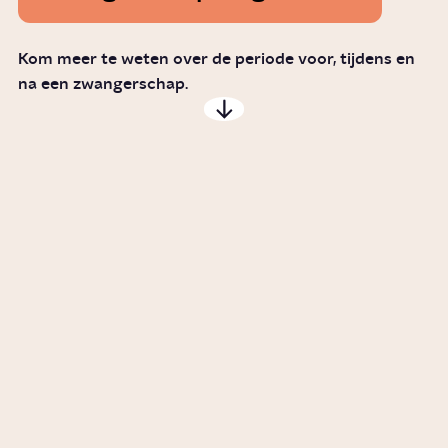
Kom meer te weten over de periode voor, tijdens en
na een zwangerschap.
Wie helpen bij een bevalling?
Story
Gezondheid
Hoe werkt ivf?
Story
Relaties
Hoe weet je of je kinderen wil of
niet?
Artikel
Relaties