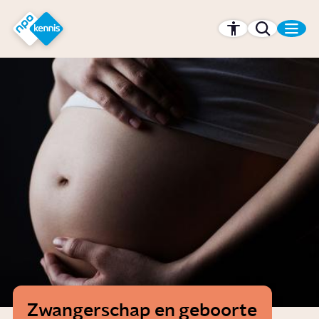
r hoofdinhoud
Hét kennisplatform van de NPO
Zwangerschap en geboorte