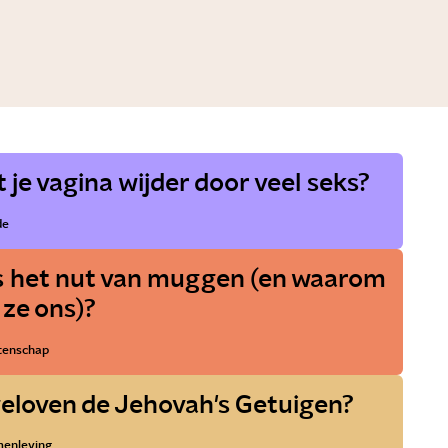
 je vagina wijder door veel seks?
de
s het nut van muggen (en waarom
 ze ons)?
enschap
eloven de Jehovah's Getuigen?
enleving