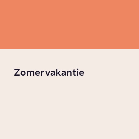
Zomervakantie
Welke ongemakken
Hoe i
horen bij de zomer?
popul
Serie
Lifestyle
Story
Vrije t