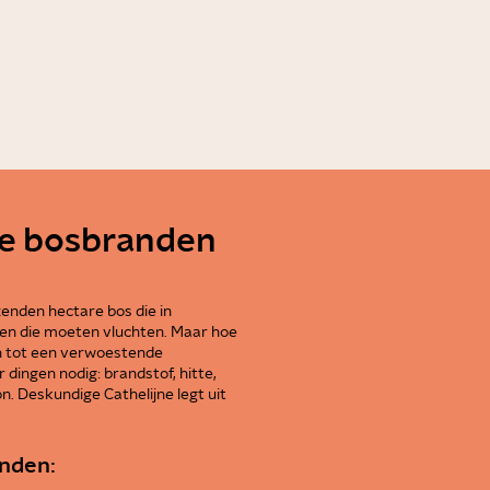
rootte van je penis?
0:51
e bosbranden
enden hectare bos die in
n die moeten vluchten. Maar hoe
en tot een verwoestende
 dingen nodig: brandstof, hitte,
n. Deskundige Cathelijne legt uit
nden: