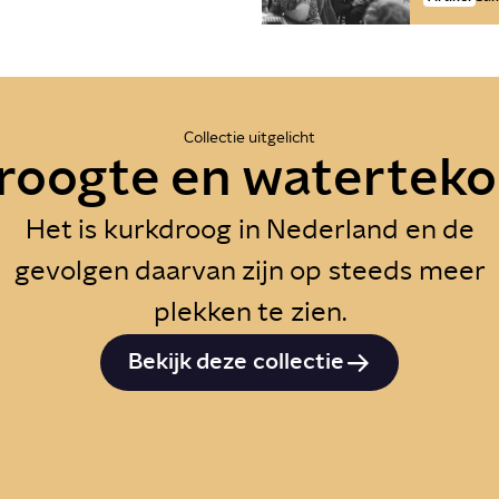
Collectie uitgelicht
roogte en waterteko
Het is kurkdroog in Nederland en de
gevolgen daarvan zijn op steeds meer
plekken te zien.
Bekijk deze collectie
zijn de gevolgen
Wat zijn de gevo
 bodemdaling?
van droogte in
Nederland?