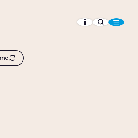
 me
len
Waarom wordt ons
weer steeds
extremer?
1:25
Artikel
Wetenschap