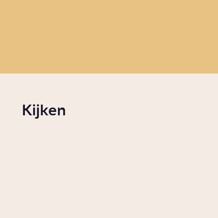
Story
W
Story
Samenleving
Kijken
Wanneer is een plant onkruid?
Video
Wonen
Waarom werd het Nederlandse l
hippieleger genoemd?