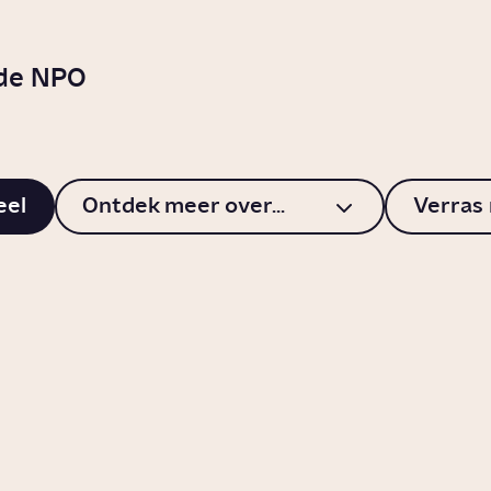
 de NPO
eel
Ontdek meer over...
Verras
jn de Houthi's?
Wat doet wande
met je brein?
nleving
Video
Gezondheid