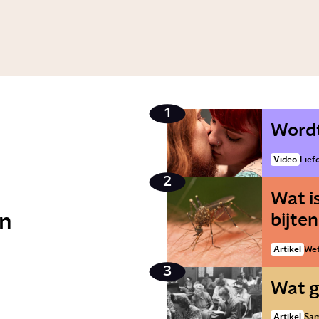
Wordt
Video
Lief
Wat i
n
bijten
Artikel
Wet
Wat g
Artikel
Sam