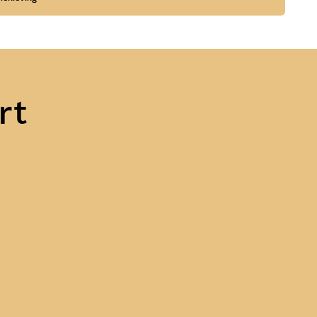
rt
lgen
Wat doet een
waterschap?