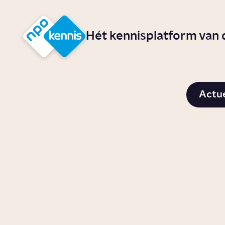
r hoofdinhoud
Hét kennisplatform van
NPO Kennis - Het kennisplatform van Nederland
Actu
Is er straks nog
Wie zi
genoeg drinkwater in
Artikel
Same
Nederland?
Story
Samenleving
Wanneer ben je