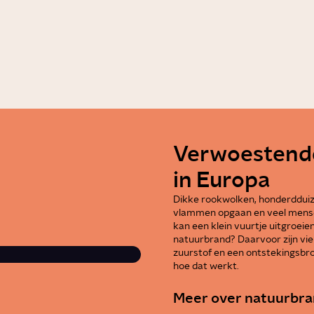
nnestelsel?
Wat bepaalt de g
1:58
Video
Liefde
Verwoestend
in Europa
Dikke rookwolken, honderdduiz
vlammen opgaan en veel mense
kan een klein vuurtje uitgroei
natuurbrand? Daarvoor zijn vier
zuurstof en een ontstekingsbro
hoe dat werkt.
Meer over natuurbra