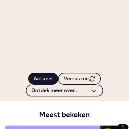
Video
Relaties
Wanneer ben je vluchteling?
Story
Samenleving
Waarom is de Straat van
Hormuz zo belangrijk?
Artikel
Politiek
Actueel
Verras me
Ontdek meer over...
Meest bekeken