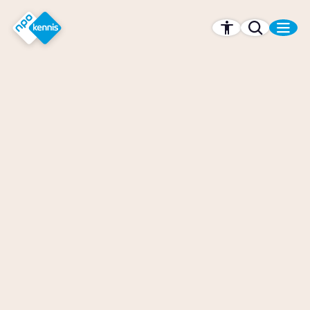
r hoofdinhoud
Hét kennisplatform van de NPO
NPO Kennis - Het kennisplatform van Nederland
Wat zijn de gevolgen van
droogte in Nederland?
Story
Wetenschap
Wat kunnen criminelen met je
persoonsgegevens?
Artikel
Tech
Wat is het nut van
complimentjes?