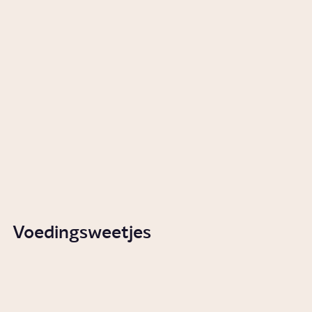
Waarom kan de een beter tegen
hitte dan de ander?
Video
Gezondheid
Collectie
Zomer
Naar de collectie
Voedingsweetjes
Waarom kan koriander naar
zeep smaken?
Video
Voeding