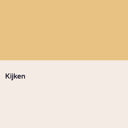
Story
Wetenschap
Wat doet een waterschap?
Story
Politiek
Kijken
Wanneer is een plant onkruid?
0:56
Video
Wonen
Waarom zijn we ons
lichaamshaar gaan scheren?