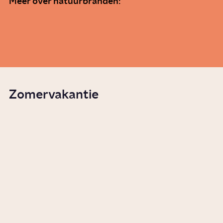
Meer over natuurbranden:
Hoe ontstaat een bosbrand?
Story
Wetenschap
Zomervakantie
Welke ongemakken horen bij
de zomer?
Serie
Lifestyle
Hoe is kamperen populair
geworden?
Story
Vrije tijd