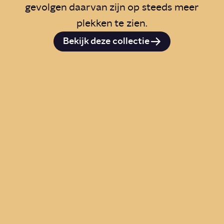
gevolgen daarvan zijn op steeds meer
plekken te zien.
Bekijk deze collectie
Is er straks nog genoeg
drinkwater in Nederland?
Story
Samenleving
Wat zijn de gevolgen van
bodemdaling?
Story
Wetenschap
Wat zijn de gevolgen van
droogte in Nederland?